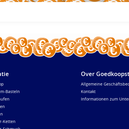
atie
Over Goedkoopst
op
Allgemeine Geschäftsbe
um-Basteln
Kontakt
aufen
Informationen zum Unt
len
en
r-Ketten
ür-Schmuck