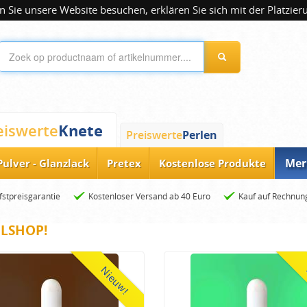
 Sie unsere Website besuchen, erklären Sie sich mit der Platzier
Knete
eiswerte
Preiswerte
Perlen
Mer
Pulver - Glanzlack
Pretex
Kostenlose Produkte
fstpreisgarantie
Kostenloser Versand ab 40 Euro
Kauf auf Rechnun
ELSHOP!
Nieuw!