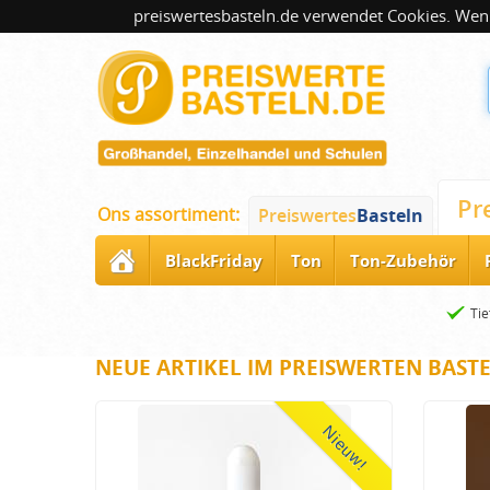
preiswertesbasteln.de verwendet Cookies. Wenn
Pr
Ons assortiment:
Preiswertes
Basteln
BlackFriday
Ton
Ton-Zubehör
Tie
NEUE ARTIKEL IM PREISWERTEN BAST
Nieuw!