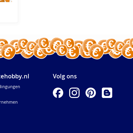
ehobby.nl
Volg ons
dingungen
ernehmen