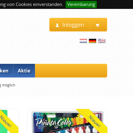
ung von Cookies einverstanden.
Vereinbarung
Inloggen
ken
Aktie
g möglich
Nieuw!
Nieuw!