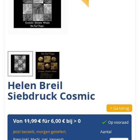
Helen Breil
Siebdruck Cosmic
< Ga terug
Von
11,99 €
für 6,00 € bij > 0
Op vooraad
Jetzt bestellt, morgen geliefert.
Aantal
Preis (inkl. MwSt,
zzgl. Versand
)