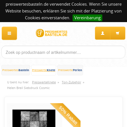
preiswertesbasteln.de verwendet Cookies. Wenn Sie unsere
Website besuchen, erklären Sie sich mit der Platzierung von
Cookies einverstanden.
Vereinbarung
Basteln
Knete
Perlen
Preiswertes
Preiswerte
Preiswerte
U bent nu hier:
PreiswerteKnete
»
Ton-Zubehör
»
Helen Breil Siebdruck Cosmic
50% Rabatt