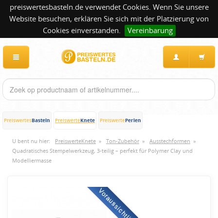
preiswertesbasteln.de verwendet Cookies. Wenn Sie unsere
Website besuchen, erklären Sie sich mit der Platzierung von
Cookies einverstanden.
Vereinbarung
Basteln
Knete
Perlen
Preiswertes
Preiswerte
Preiswerte
U bent nu hier:
PreiswerteKnete
»
Ton-Zubehör
»
Ausstechformen
»
Quadratisches Stempelwerkzeug, 3-teilig – perfekt für Polymer Clay und
Modelliermasse
Voraussichtlich