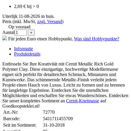
2,69 € bij > 0
Uiterlijk 11-08-2026 in huis.
Preis (inkl. MwSt,
zzgl. Versand
)
Op vooraad
Aantal
Für jeden Euro einen Hobbypunkt,
Was sind Hobbypunkte?
Informatie
Produktdetails
Entfesseln Sie Ihre Kreativität mit Cernit Metallic Rich Gold
Polymer Clay. Diese einzigartige, hochwertige Modelliermasse
eignet sich perfekt für detailreichen Schmuck, Miniaturen und
Kunstwerke. Das schimmernde Metallic-Finish verleiht jedem
Projekt einen Hauch von Luxus. Leicht zu formen und zu brennen
für langlebige Ergebnisse. Entdecken Sie die unendlichen
Möglichkeiten und erschaffen Sie etwas Wunderschönes. Entdecken
Sie unser komplettes Sortiment an
Cernit-Knetmasse
auf
Goedkoopsteklei.nl!
Art.-Nr:
72770
Barcode:
5411711455709
Seit im Sortiment:
31-10-2018