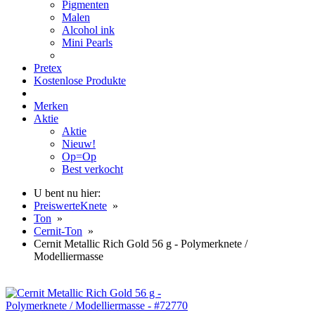
Pigmenten
Malen
Alcohol ink
Mini Pearls
Pretex
Kostenlose Produkte
Merken
Aktie
Aktie
Nieuw!
Op=Op
Best verkocht
U bent nu hier:
PreiswerteKnete
»
Ton
»
Cernit-Ton
»
Cernit Metallic Rich Gold 56 g - Polymerknete /
Modelliermasse