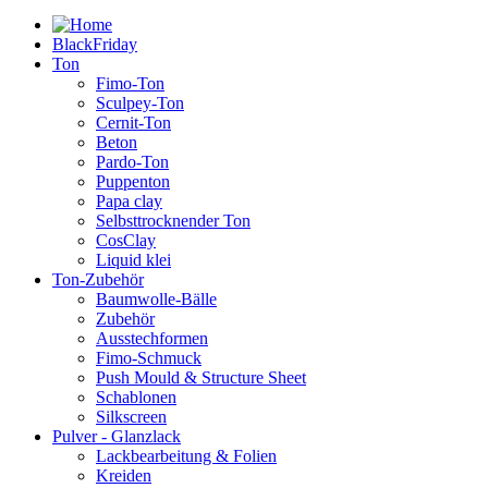
BlackFriday
Ton
Fimo-Ton
Sculpey-Ton
Cernit-Ton
Beton
Pardo-Ton
Puppenton
Papa clay
Selbsttrocknender Ton
CosClay
Liquid klei
Ton-Zubehör
Baumwolle-Bälle
Zubehör
Ausstechformen
Fimo-Schmuck
Push Mould & Structure Sheet
Schablonen
Silkscreen
Pulver - Glanzlack
Lackbearbeitung & Folien
Kreiden