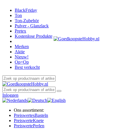
BlackFriday
Ton
Ton-Zubehör
Pulver - Glanzlack
Pretex
Kostenlose Produkte
Merken
Aktie
Nieuw!
Op=Op
Best verkocht
Inloggen
Ons assortiment:
Preiswertes
Basteln
Preiswerte
Knete
Preiswerte
Perlen