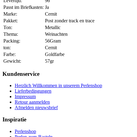
Levertijd:
96
Passt im Briefkasten:
Ja
Marke:
Cernit
Pakket:
Post zonder track en trace
Ton:
Metallic
Thema:
Weinachten
Packing:
56Gram
ton:
Cernit
Farbe:
Goldfarbe
Gewicht:
57gr
Kundenservice
Herzlich Willkommen in unserem Perlenshop
Lieferbedingungen
Impressum
Retour aanmelden
Afmelden nieuwsbrief
Inspiratie
Perlenshop
Perlen-zum-Basteln