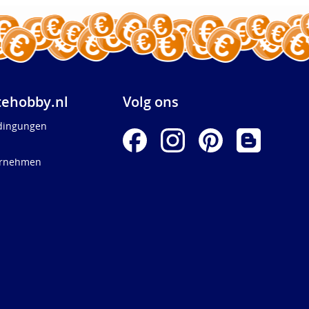
ehobby.nl
Volg ons
dingungen
ernehmen