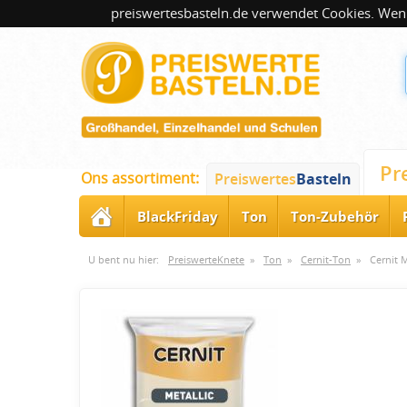
preiswertesbasteln.de verwendet Cookies. Wenn
Pr
Ons assortiment:
Preiswertes
Basteln
BlackFriday
Ton
Ton-Zubehör
U bent nu hier:
PreiswerteKnete
»
Ton
»
Cernit-Ton
»
Cernit 