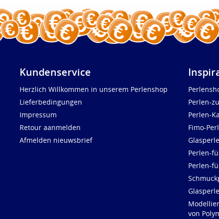
Kundenservice
Inspir
Herzlich Willkommen in unserem Perlenshop
Perlensh
Lieferbedingungen
Perlen-z
Impressum
Perlen-K
Retour aanmelden
Fimo-Per
Afmelden nieuwsbrief
Glasperl
Perlen-fü
Perlen-f
Schmuck
Glasperl
Modellie
von Polym