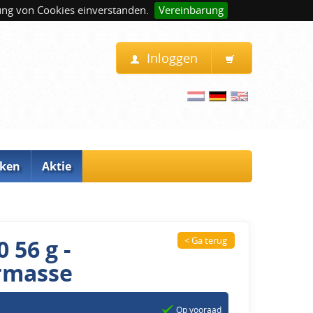
ung von Cookies einverstanden.
Vereinbarung
Inloggen
ken
Aktie
 56 g -
< Ga terug
rmasse
Op vooraad