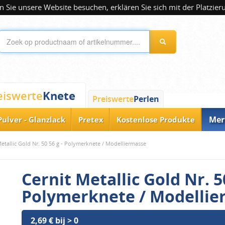
 Sie unsere Website besuchen, erklären Sie sich mit der Platzier
Knete
eiswerte
Preiswerte
Perlen
Mer
Pulver - Glanzlack
Pretex
Kostenlose Produkte
Metallic Gold Nr. 50 56 g - Polymerknete / Modelliermasse
Cernit Metallic Gold Nr. 50
Polymerknete / Modellie
2,69 € bij > 0