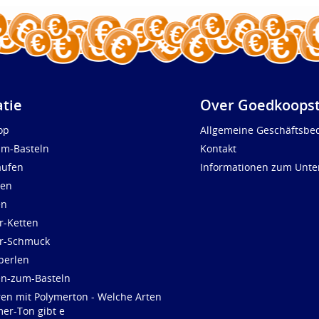
atie
Over Goedkoopst
op
Allgemeine Geschäftsbe
um-Basteln
Kontakt
aufen
Informationen zum Unt
len
en
r-Ketten
ür-Schmuck
perlen
en-zum-Basteln
ren mit Polymerton - Welche Arten
er-Ton gibt e