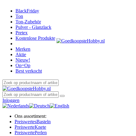
BlackFriday
Ton
Ton-Zubehör
Pulver - Glanzlack
Pretex
Kostenlose Produkte
Merken
Aktie
Nieuw!
Op=Op
Best verkocht
Inloggen
Ons assortiment:
Preiswertes
Basteln
Preiswerte
Knete
Preiswerte
Perlen