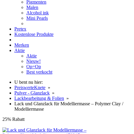
Pigmenten
Malen
Alcohol ink
Mini Pearls
Pretex
Kostenlose Produkte
Merken
Aktie
Aktie
Nieuw!
Op=Op
Best verkocht
U bent nu hier:
PreiswerteKnete
»
Pulver - Glanzlack
»
Lackbearbeitung & Folien
»
Lack und Glanzlack für Modelliermasse – Polymer Clay /
Modelliermasse
25% Rabatt