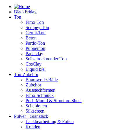
BlackFriday
Ton
Fimo-Ton
Sculpey-Ton
Cernit-Ton
Beton
Pardo-Ton
Puppenton
Papa clay
Selbsttrocknender Ton
CosClay
Liquid klei
Ton-Zubehör
Baumwolle-Bälle
Zubehör
Ausstechformen
Fimo-Schmuck
Push Mould & Structure Sheet
Schablonen
Silkscreen
Pulver - Glanzlack
Lackbearbeitung & Folien
Kreiden