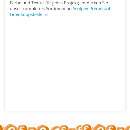
Farbe und Textur für jedes Projekt; entdecken Sie
unser komplettes Sortiment an
Sculpey Premo auf
Goedkoopsteklei.nl!
Art.-Nr:
70194
Barcode:
715891603383
Seit im Sortiment:
08-06-2014
Levertijd:
96
Passt im Briefkasten:
Ja
Marke:
Souffle
Pakket:
Post zonder track en trace
Ton:
Standard
ton:
Souffle
Farbe:
Rot
Gewicht:
48gr