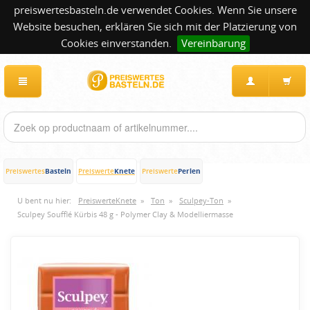
preiswertesbasteln.de verwendet Cookies. Wenn Sie unsere
Website besuchen, erklären Sie sich mit der Platzierung von
Cookies einverstanden.
Vereinbarung
Basteln
Knete
Perlen
Preiswertes
Preiswerte
Preiswerte
U bent nu hier:
PreiswerteKnete
»
Ton
»
Sculpey-Ton
»
Sculpey Soufflé Kürbis 48 g - Polymer Clay & Modelliermasse