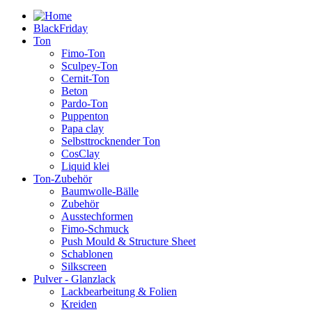
BlackFriday
Ton
Fimo-Ton
Sculpey-Ton
Cernit-Ton
Beton
Pardo-Ton
Puppenton
Papa clay
Selbsttrocknender Ton
CosClay
Liquid klei
Ton-Zubehör
Baumwolle-Bälle
Zubehör
Ausstechformen
Fimo-Schmuck
Push Mould & Structure Sheet
Schablonen
Silkscreen
Pulver - Glanzlack
Lackbearbeitung & Folien
Kreiden