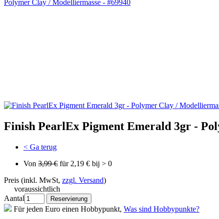
Finish PearlEx Pigment Emerald 3gr - Po
< Ga terug
Von
3,99 €
für 2,19 € bij > 0
Preis (inkl. MwSt,
zzgl. Versand
)
voraussichtlich
Aantal
Für jeden Euro einen Hobbypunkt,
Was sind Hobbypunkte?