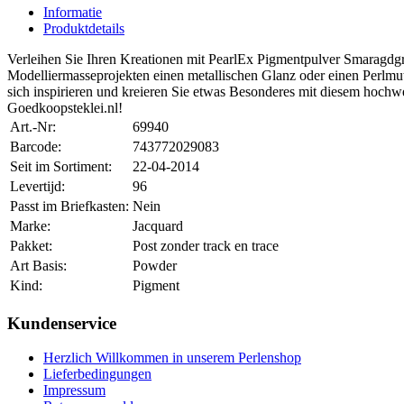
Informatie
Produktdetails
Verleihen Sie Ihren Kreationen mit PearlEx Pigmentpulver Smaragdgrün 
Modelliermasseprojekten einen metallischen Glanz oder einen Perlmutte
sich inspirieren und kreieren Sie etwas Besonderes mit diesem hochw
Goedkoopsteklei.nl!
Art.-Nr:
69940
Barcode:
743772029083
Seit im Sortiment:
22-04-2014
Levertijd:
96
Passt im Briefkasten:
Nein
Marke:
Jacquard
Pakket:
Post zonder track en trace
Art Basis:
Powder
Kind:
Pigment
Kundenservice
Herzlich Willkommen in unserem Perlenshop
Lieferbedingungen
Impressum