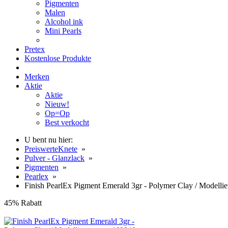
Pigmenten
Malen
Alcohol ink
Mini Pearls
Pretex
Kostenlose Produkte
Merken
Aktie
Aktie
Nieuw!
Op=Op
Best verkocht
U bent nu hier:
PreiswerteKnete
»
Pulver - Glanzlack
»
Pigmenten
»
Pearlex
»
Finish PearlEx Pigment Emerald 3gr - Polymer Clay / Modelli
45% Rabatt