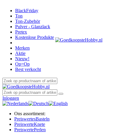
BlackFriday
Ton
Ton-Zubehör
Pulver - Glanzlack
Pretex
Kostenlose Produkte
Merken
Aktie
Nieuw!
Op=Op
Best verkocht
Inloggen
Ons assortiment:
Preiswertes
Basteln
Preiswerte
Knete
Preiswerte
Perlen