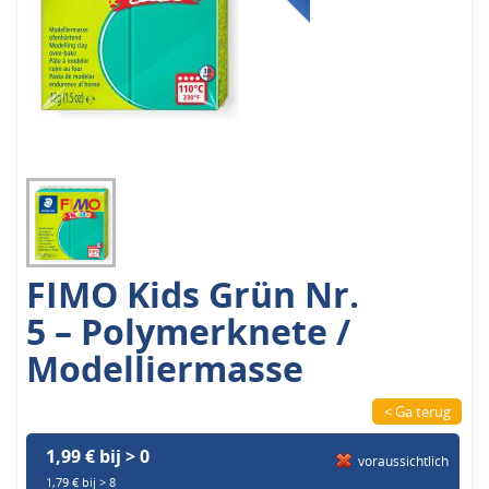
FIMO Kids Grün Nr.
5 – Polymerknete /
Modelliermasse
< Ga terug
1,99 € bij > 0
voraussichtlich
1,79 € bij > 8