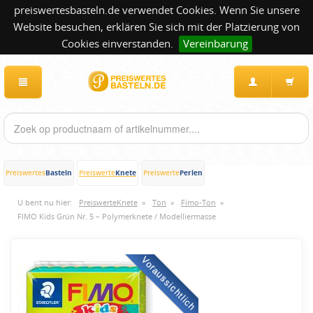
preiswertesbasteln.de verwendet Cookies. Wenn Sie unsere
Website besuchen, erklären Sie sich mit der Platzierung von
Cookies einverstanden.
Vereinbarung
Basteln
Knete
Perlen
Preiswertes
Preiswerte
Preiswerte
U bent nu hier:
PreiswerteKnete
»
Ton
»
Fimo-Ton
»
FIMO Kids Grün Nr. 5 – Polymerknete / Modelliermasse
Voraussichtlich