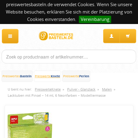
preiswertesbasteln.de verwendet Cookies. Wenn Sie unsere
Website besuchen, erklären Sie sich mit der Platzierung von
Cookies einverstanden.
Vereinbarung
Basteln
Knete
Perlen
Preiswertes
Preiswerte
Preiswerte
U bent nu hier:
PreiswerteKnete
»
Pulver - Glanzlack
»
Malen
»
Lacktuben mit Pinsel – 14 ml, 6 Neonfarben – Modelliermasse