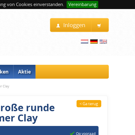
ung von Cookies einverstanden.
Vereinbarung
Inloggen
ken
Aktie
r Clay
Große runde
< Ga terug
mer Clay
Op vooraad