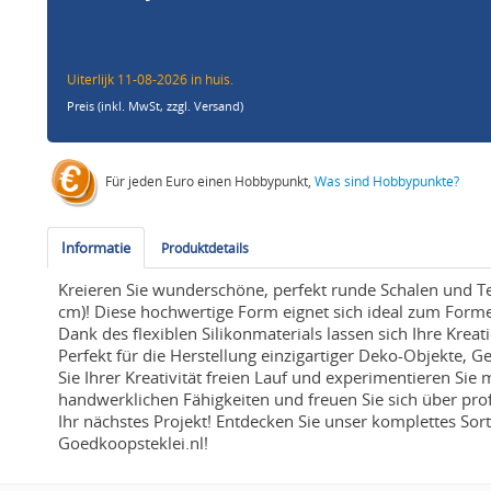
Uiterlijk 11-08-2026 in huis.
Preis (inkl. MwSt,
zzgl. Versand
)
Für jeden Euro einen Hobbypunkt,
Was sind Hobbypunkte?
Informatie
Produktdetails
Kreieren Sie wunderschöne, perfekt runde Schalen und Te
cm)! Diese hochwertige Form eignet sich ideal zum For
Dank des flexiblen Silikonmaterials lassen sich Ihre Kr
Perfekt für die Herstellung einzigartiger Deko-Objekte,
Sie Ihrer Kreativität freien Lauf und experimentieren Sie
handwerklichen Fähigkeiten und freuen Sie sich über prof
Ihr nächstes Projekt! Entdecken Sie unser komplettes So
Goedkoopsteklei.nl!