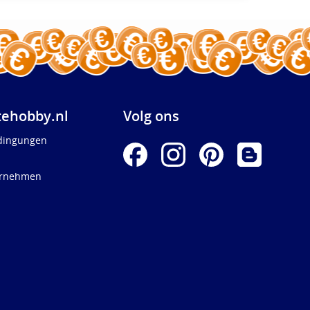
ehobby.nl
Volg ons
dingungen
ernehmen