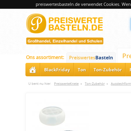
preiswertesbasteln.de verwendet Cookies. Wenn
Pr
Ons assortiment:
Preiswertes
Basteln
BlackFriday
Ton
Ton-Zubehör
U bent nu hier:
PreiswerteKnete
»
Ton-Zubehör
»
Ausstechfor