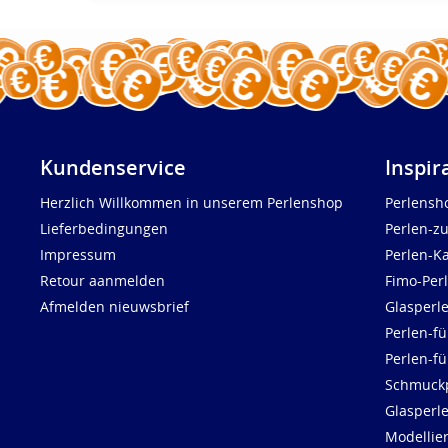
Kundenservice
Inspir
Herzlich Willkommen in unserem Perlenshop
Perlensh
Lieferbedingungen
Perlen-z
Impressum
Perlen-K
Retour aanmelden
Fimo-Per
Afmelden nieuwsbrief
Glasperl
Perlen-fü
Perlen-f
Schmuck
Glasperl
Modellie