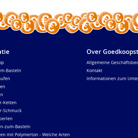
atie
Over Goedkoopst
op
Allgemeine Geschäftsbe
um-Basteln
Kontakt
aufen
Informationen zum Unt
len
en
r-Ketten
ür-Schmuck
perlen
en-zum-Basteln
ren mit Polymerton - Welche Arten