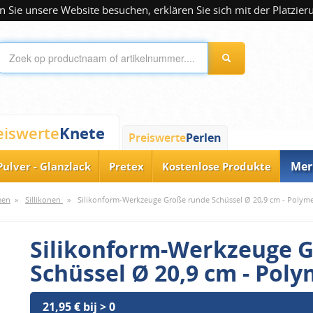
 Sie unsere Website besuchen, erklären Sie sich mit der Platzier
Knete
eiswerte
Preiswerte
Perlen
Mer
Pulver - Glanzlack
Pretex
Kostenlose Produkte
men
»
Sillikonen
»
Silikonform-Werkzeuge Große runde Schüssel Ø 20,9 cm - Polyme
Silikonform-Werkzeuge 
Schüssel Ø 20,9 cm - Poly
21,95 € bij > 0