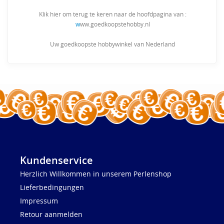
Klik hier om terug te keren naar de hoofdpagina van :
w
ww.goedkoopstehobby.nl
Uw goedkoopste hobbywinkel van Nederland
Kundenservice
Herzlich Willkommen in unserem Perlenshop
Lieferbedingungen
Impressum
Retour aanmelden