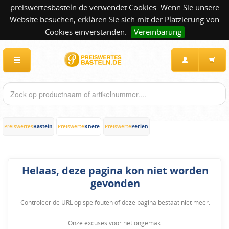
preiswertesbasteln.de verwendet Cookies. Wenn Sie unsere
Website besuchen, erklären Sie sich mit der Platzierung von
Cookies einverstanden.
Vereinbarung
Basteln
Knete
Perlen
Preiswertes
Preiswerte
Preiswerte
Helaas, deze pagina kon niet worden
gevonden
Controleer de URL op spelfouten of deze pagina bestaat niet meer.
Onze excuses voor het ongemak.