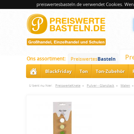
preiswertesbasteln.de verwendet Cookies. Wenn
Pr
Ons assortiment:
Preiswertes
Basteln
BlackFriday
Ton
Ton-Zubehör
U bent nu hier:
PreiswerteKnete
»
Pulver - Glanzlack
»
Malen
»