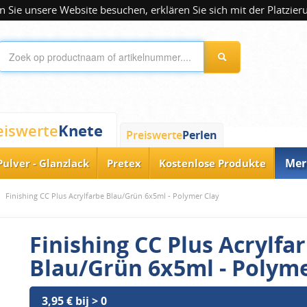
 Sie unsere Website besuchen, erklären Sie sich mit der Platzier
Knete
eiswerte
Preiswerte
Perlen
Mer
Pulver - Glanzlack
Pretex
Kostenlose Produkte
Finishing CC Plus Acrylfarbe Blau/Grün 6x5ml - Polymer Clay
Finishing CC Plus Acrylfa
Blau/Grün 6x5ml - Polyme
3,95 € bij > 0