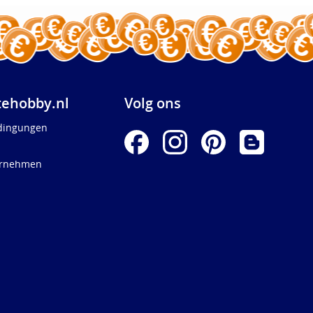
ehobby.nl
Volg ons
dingungen
ernehmen