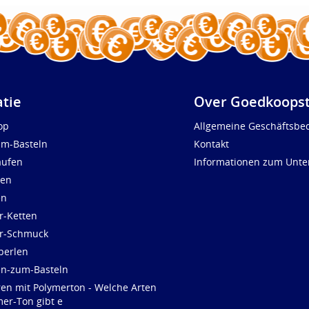
atie
Over Goedkoopst
op
Allgemeine Geschäftsbe
um-Basteln
Kontakt
aufen
Informationen zum Unt
len
en
r-Ketten
ür-Schmuck
perlen
en-zum-Basteln
ren mit Polymerton - Welche Arten
er-Ton gibt e