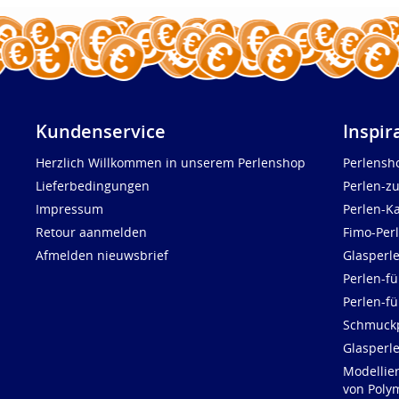
Kundenservice
Inspir
Herzlich Willkommen in unserem Perlenshop
Perlensh
Lieferbedingungen
Perlen-z
Impressum
Perlen-K
Retour aanmelden
Fimo-Per
Afmelden nieuwsbrief
Glasperl
Perlen-fü
Perlen-f
Schmuck
Glasperl
Modellie
von Polym