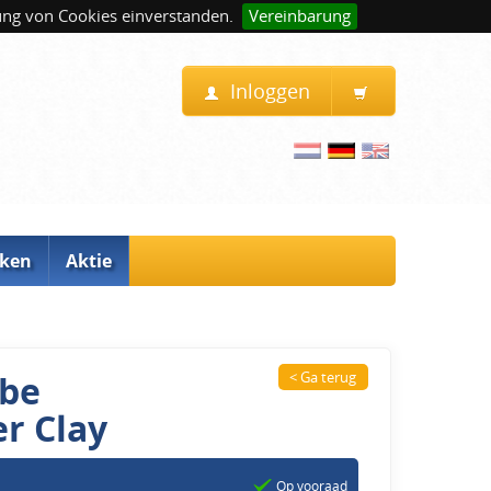
ung von Cookies einverstanden.
Vereinbarung
Inloggen
ken
Aktie
rbe
< Ga terug
r Clay
Op vooraad