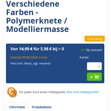
Verschiedene
Farben -
Polymerknete /
Modelliermasse
< Ga terug
Von
14,95 €
für 5,98 € bij > 0
Op vooraad
Uiterlijk 08-08-2026 in huis.
Aantal
Preis (inkl. MwSt,
zzgl. Versand
)
Für jeden Euro einen Hobbypunkt,
Was sind Hobbypunkte?
Informatie
Produktdetails