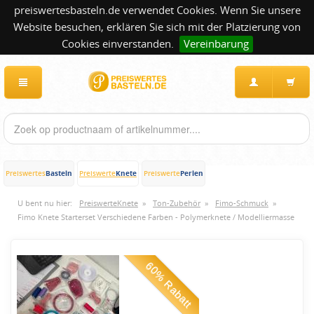
preiswertesbasteln.de verwendet Cookies. Wenn Sie unsere
Website besuchen, erklären Sie sich mit der Platzierung von
Cookies einverstanden.
Vereinbarung
Basteln
Knete
Perlen
Preiswertes
Preiswerte
Preiswerte
U bent nu hier:
PreiswerteKnete
»
Ton-Zubehör
»
Fimo-Schmuck
»
Fimo Knete Starterset Verschiedene Farben - Polymerknete / Modelliermasse
60% Rabatt