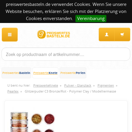
preiswertesbasteln.de verwendet Cookies. Wenn Sie unsere
Website besuchen, erklären Sie sich mit der Platzierung von
Cookies einverstanden.
Vereinbarung
Basteln
Knete
Perlen
Preiswertes
Preiswerte
Preiswerte
U bent nu hier:
PreiswerteKnete
»
Pulver - Glanzlack
»
Pigmenten
»
Pearlex
»
Glitzerpuder C3 Bronze/Rot - Polymer Clay / Modelliermasse