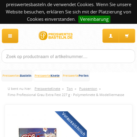
preiswertesbasteln.de verwendet Cookies. Wenn Sie unsere
Website besuchen, erklären Sie sich mit der Platzierung von
Cookies einverstanden.
Vereinbarung
Basteln
Knete
Perlen
Preiswertes
Preiswerte
Preiswerte
U bent nu hier:
PreiswerteKnete
»
Ton
»
Puppenton
»
Fimo Professional Grau Extra Fest 227 g - Polymerknete & Modelliermasse
Voraussichtlich