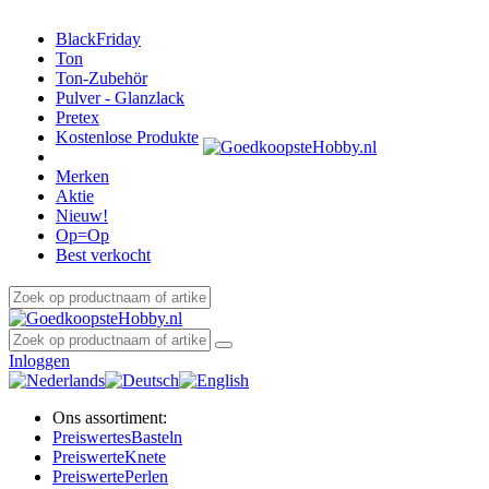
BlackFriday
Ton
Ton-Zubehör
Pulver - Glanzlack
Pretex
Kostenlose Produkte
Merken
Aktie
Nieuw!
Op=Op
Best verkocht
Inloggen
Ons assortiment:
Preiswertes
Basteln
Preiswerte
Knete
Preiswerte
Perlen