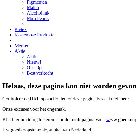
Pigmenten
Malen
Alcohol ink
Mini Pearls
Pretex
Kostenlose Produkte
Merken
Aktie
Aktie
Nieuw!
Op=Op
Best verkocht
Helaas, deze pagina kon niet worden gevo
Controleer de URL op spelfouten of deze pagina bestaat niet meer.
Onze excuses voor het ongemak.
Klik hier om terug te keren naar de hoofdpagina van :
w
ww.goedkoop
Uw goedkoopste hobbywinkel van Nederland