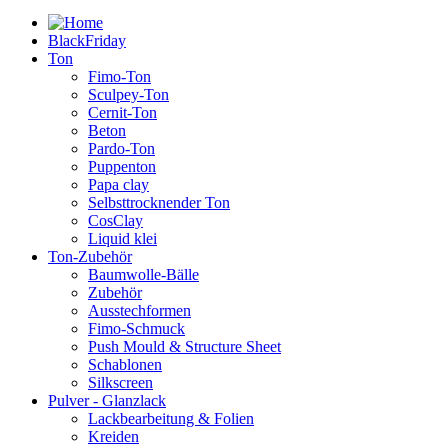
BlackFriday
Ton
Fimo-Ton
Sculpey-Ton
Cernit-Ton
Beton
Pardo-Ton
Puppenton
Papa clay
Selbsttrocknender Ton
CosClay
Liquid klei
Ton-Zubehör
Baumwolle-Bälle
Zubehör
Ausstechformen
Fimo-Schmuck
Push Mould & Structure Sheet
Schablonen
Silkscreen
Pulver - Glanzlack
Lackbearbeitung & Folien
Kreiden