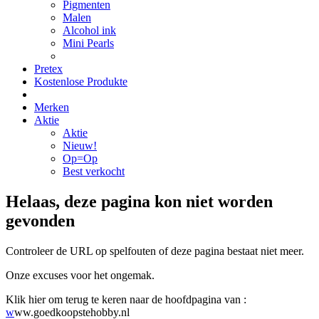
Pigmenten
Malen
Alcohol ink
Mini Pearls
Pretex
Kostenlose Produkte
Merken
Aktie
Aktie
Nieuw!
Op=Op
Best verkocht
Helaas, deze pagina kon niet worden
gevonden
Controleer de URL op spelfouten of deze pagina bestaat niet meer.
Onze excuses voor het ongemak.
Klik hier om terug te keren naar de hoofdpagina van :
w
ww.goedkoopstehobby.nl