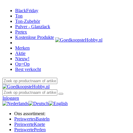
BlackFriday
Ton
Ton-Zubehör
Pulver - Glanzlack
Pretex
Kostenlose Produkte
Merken
Aktie
Nieuw!
Op=Op
Best verkocht
Inloggen
Ons assortiment:
Preiswertes
Basteln
Preiswerte
Knete
Preiswerte
Perlen