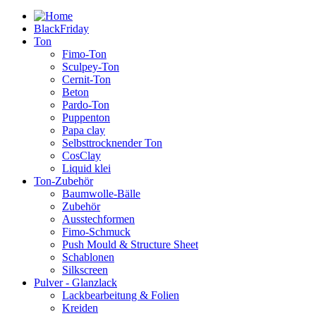
BlackFriday
Ton
Fimo-Ton
Sculpey-Ton
Cernit-Ton
Beton
Pardo-Ton
Puppenton
Papa clay
Selbsttrocknender Ton
CosClay
Liquid klei
Ton-Zubehör
Baumwolle-Bälle
Zubehör
Ausstechformen
Fimo-Schmuck
Push Mould & Structure Sheet
Schablonen
Silkscreen
Pulver - Glanzlack
Lackbearbeitung & Folien
Kreiden