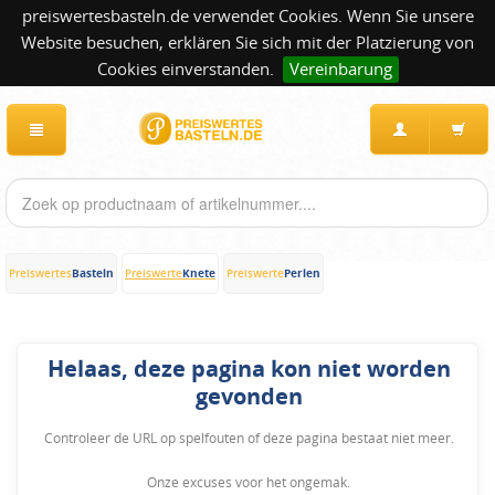
preiswertesbasteln.de verwendet Cookies. Wenn Sie unsere
Website besuchen, erklären Sie sich mit der Platzierung von
Cookies einverstanden.
Vereinbarung
Basteln
Knete
Perlen
Preiswertes
Preiswerte
Preiswerte
Helaas, deze pagina kon niet worden
gevonden
Controleer de URL op spelfouten of deze pagina bestaat niet meer.
Onze excuses voor het ongemak.