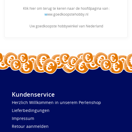
Klik hier om terug te keren naar de hoofdpagina van :
w
ww.goedkoopstehobby.nl
Uw goedkoopste hobbywinkel van Nederland
Kundenservice
Herzlich Willkommen in unserem Perlenshop
Lieferbedingungen
Impressum
Retour aanmelden