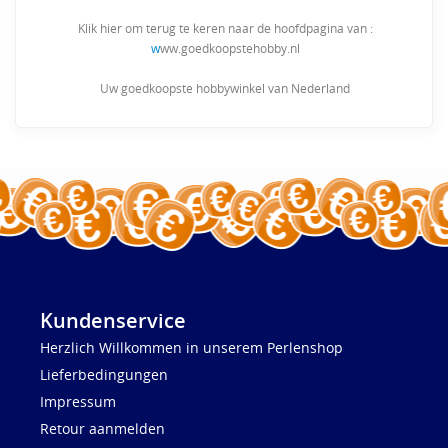
Klik hier om terug te keren naar de hoofdpagina van :
w
ww.goedkoopstehobby.nl
Uw goedkoopste hobbywinkel van Nederland
Kundenservice
Herzlich Willkommen in unserem Perlenshop
Lieferbedingungen
Impressum
Retour aanmelden