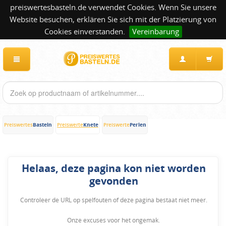
preiswertesbasteln.de verwendet Cookies. Wenn Sie unsere
Website besuchen, erklären Sie sich mit der Platzierung von
Cookies einverstanden.
Vereinbarung
Basteln
Knete
Perlen
Preiswertes
Preiswerte
Preiswerte
Helaas, deze pagina kon niet worden
gevonden
Controleer de URL op spelfouten of deze pagina bestaat niet meer.
Onze excuses voor het ongemak.