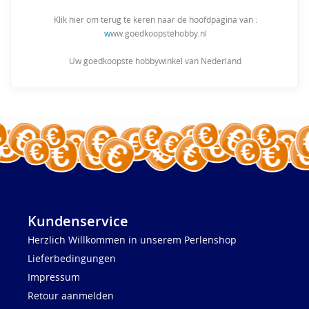
Klik hier om terug te keren naar de hoofdpagina van :
w
ww.goedkoopstehobby.nl
Uw goedkoopste hobbywinkel van Nederland
Kundenservice
Herzlich Willkommen in unserem Perlenshop
Lieferbedingungen
Impressum
Retour aanmelden