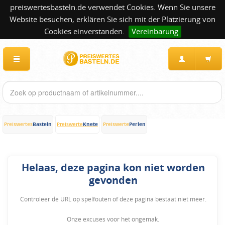
preiswertesbasteln.de verwendet Cookies. Wenn Sie unsere
Website besuchen, erklären Sie sich mit der Platzierung von
Cookies einverstanden.
Vereinbarung
Basteln
Knete
Perlen
Preiswertes
Preiswerte
Preiswerte
Helaas, deze pagina kon niet worden
gevonden
Controleer de URL op spelfouten of deze pagina bestaat niet meer.
Onze excuses voor het ongemak.