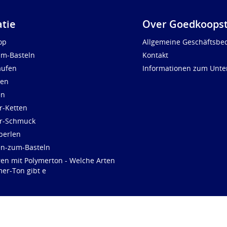
atie
Over Goedkoopst
op
Allgemeine Geschäftsbe
um-Basteln
Kontakt
aufen
Informationen zum Unt
len
en
r-Ketten
ür-Schmuck
perlen
en-zum-Basteln
ren mit Polymerton - Welche Arten
er-Ton gibt e