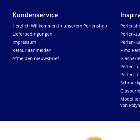
Kundenservice
Inspir
Herzlich Willkommen in unserem Perlenshop
Perlensh
Lieferbedingungen
Perlen-z
Impressum
Perlen-K
Retour aanmelden
Fimo-Per
Afmelden nieuwsbrief
Glasperl
Perlen-fü
Perlen-f
Schmuck
Glasperl
Modellie
von Polym