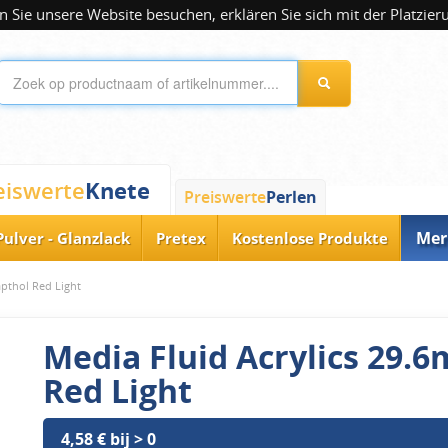
 Sie unsere Website besuchen, erklären Sie sich mit der Platzier
Knete
eiswerte
Preiswerte
Perlen
Mer
Pulver - Glanzlack
Pretex
Kostenlose Produkte
apthol Red Light
Media Fluid Acrylics 29.6
Red Light
4,58 € bij > 0