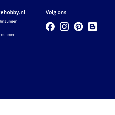
ehobby.nl
Volg ons
dingungen
ernehmen