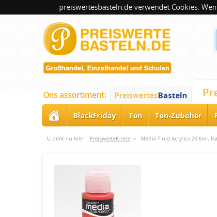
preiswertesbasteln.de verwendet Cookies. Wenn
Pr
Ons assortiment:
Preiswertes
Basteln
BlackFriday
Ton
Ton-Zubehör
U bent nu hier:
PreiswerteKnete
»
Media Fluid Acrylics 29.6ml, N