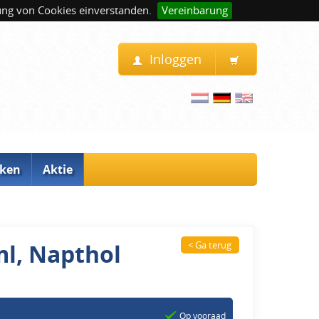
ung von Cookies einverstanden.
Vereinbarung
Inloggen
ken
Aktie
ml, Napthol
< Ga terug
Op vooraad