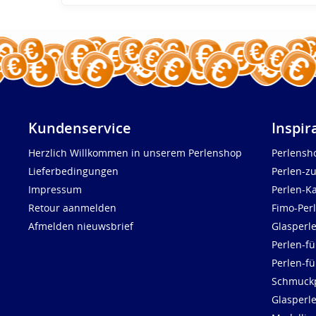
Kundenservice
Inspir
Herzlich Willkommen in unserem Perlenshop
Perlensh
Lieferbedingungen
Perlen-z
Impressum
Perlen-K
Retour aanmelden
Fimo-Per
Afmelden nieuwsbrief
Glasperl
Perlen-fü
Perlen-f
Schmuck
Glasperl