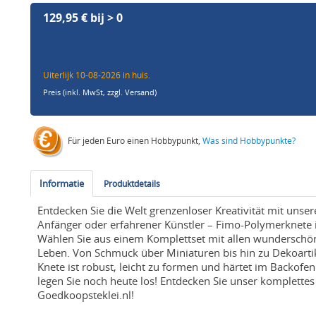
129,95 € bij > 0
Uiterlijk 10-08-2026 in huis.
Preis (inkl. MwSt,
zzgl. Versand
)
Für jeden Euro einen Hobbypunkt,
Was sind Hobbypunkte?
Informatie
Produktdetails
Entdecken Sie die Welt grenzenloser Kreativität mit uns
Anfänger oder erfahrener Künstler – Fimo-Polymerknete ist
Wählen Sie aus einem Komplettset mit allen wunderschö
Leben. Von Schmuck über Miniaturen bis hin zu Dekoartik
Knete ist robust, leicht zu formen und härtet im Backofen
legen Sie noch heute los! Entdecken Sie unser komplette
Goedkoopsteklei.nl!