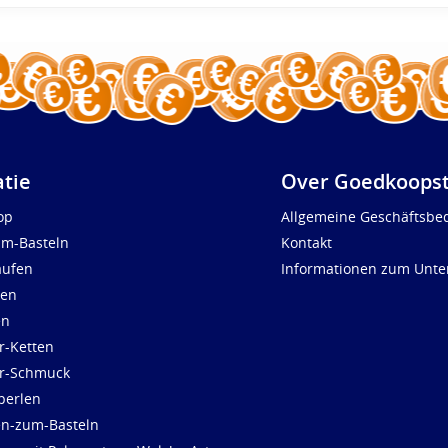
atie
Over Goedkoopst
op
Allgemeine Geschäftsbe
um-Basteln
Kontakt
aufen
Informationen zum Unt
len
en
r-Ketten
ür-Schmuck
perlen
en-zum-Basteln