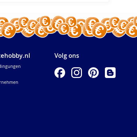
ehobby.nl
Volg ons
dingungen
ernehmen