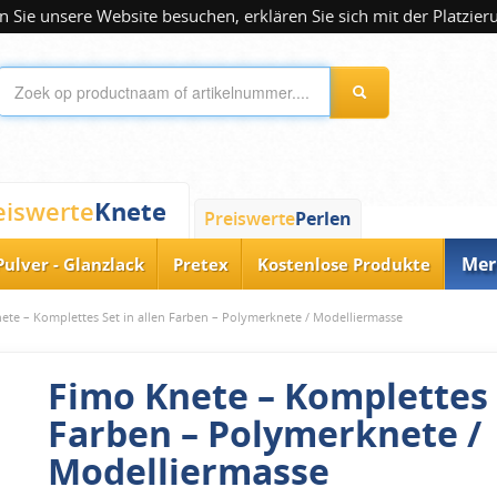
 Sie unsere Website besuchen, erklären Sie sich mit der Platzier
Knete
eiswerte
Preiswerte
Perlen
Mer
Pulver - Glanzlack
Pretex
Kostenlose Produkte
ete – Komplettes Set in allen Farben – Polymerknete / Modelliermasse
Fimo Knete – Komplettes S
Farben – Polymerknete /
Modelliermasse