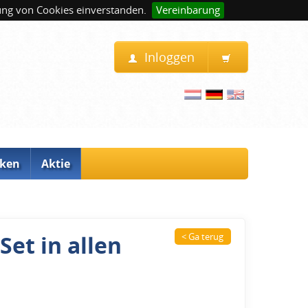
ung von Cookies einverstanden.
Vereinbarung
Inloggen
ken
Aktie
et in allen
< Ga terug