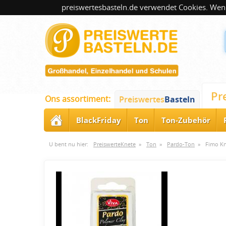
preiswertesbasteln.de verwendet Cookies. Wenn
Pr
Ons assortiment:
Preiswertes
Basteln
BlackFriday
Ton
Ton-Zubehör
U bent nu hier:
PreiswerteKnete
»
Ton
»
Pardo-Ton
»
Fimo Kn