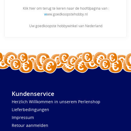
Klik hier om terug te keren naar de hoofdpagina van :
w
ww.goedkoopstehobby.nl
Uw goedkoopste hobbywinkel van Nederland
Kundenservice
Herzlich Willkommen in unserem Perlenshop
Lieferbedingungen
Impressum
Retour aanmelden