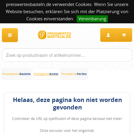
preiswertesbasteln.de verwendet Cookies. Wenn Sie unsere
Website besuchen, erklären Sie sich mit der Platzierung von
Cookies einverstanden.
Vereinbarung
Basteln
Knete
Perlen
Preiswertes
Preiswerte
Preiswerte
Helaas, deze pagina kon niet worden
gevonden
Controleer de URL op spelfouten of deze pagina bestaat niet meer.
Onze excuses voor het ongemak.