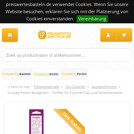
preiswertesbasteln.de verwendet Cookies. Wenn Sie unsere
Website besuchen, erklären Sie sich mit der Platzierung von
Cookies einverstanden.
Vereinbarung
Basteln
Knete
Perlen
Preiswertes
Preiswerte
Preiswerte
U bent nu hier:
PreiswerteKnete
»
Ton-Zubehör
»
Ausstechformen
»
Sculpey-Perlen-Backgestell – Perfekt für Polymer Clay und Modelliermasse
45% Rabatt