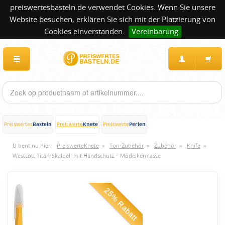
preiswertesbasteln.de verwendet Cookies. Wenn Sie unsere
Website besuchen, erklären Sie sich mit der Platzierung von
Cookies einverstanden.
Vereinbarung
Basteln
Knete
Perlen
Preiswertes
Preiswerte
Preiswerte
U bent nu hier:
PreiswerteKnete
»
Ton-Zubehör
»
Zubehör
»
Knife
»
Westcott Titan-Skalpell mit Handschutz – Modelliermasse
25% Rabatt