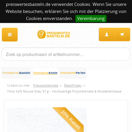
preiswertesbasteln.de verwendet Cookies. Wenn Sie unsere
Website besuchen, erklären Sie sich mit der Platzierung von
Cookies einverstanden.
Vereinbarung
Basteln
Knete
Perlen
Preiswertes
Preiswerte
Preiswerte
U bent nu hier:
PreiswerteKnete
»
BlackFriday
»
Fimo Soft Mouse Grau 57 g – Hochwertige Polymerknete & Modelliermasse
20% Rabatt