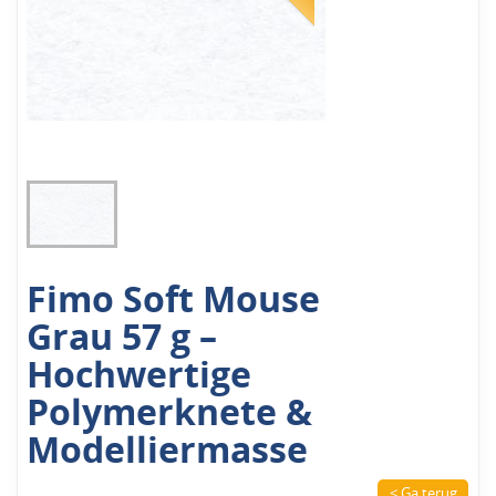
Fimo Soft Mouse
Grau 57 g –
Hochwertige
Polymerknete &
Modelliermasse
< Ga terug