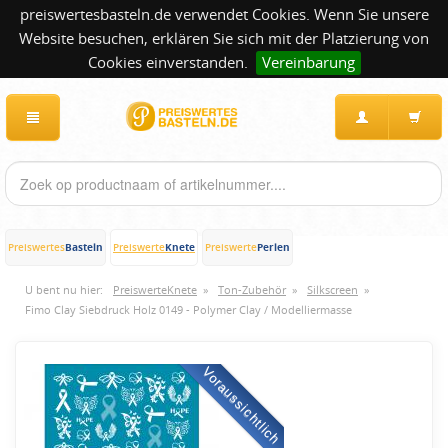
preiswertesbasteln.de verwendet Cookies. Wenn Sie unsere
Website besuchen, erklären Sie sich mit der Platzierung von
Cookies einverstanden.
Vereinbarung
Basteln
Knete
Perlen
Preiswertes
Preiswerte
Preiswerte
U bent nu hier:
PreiswerteKnete
»
Ton-Zubehör
»
Silkscreen
»
Fimo Clay Siebdruck Holz 0149 - Polymer Clay / Modelliermasse
Voraussichtlich