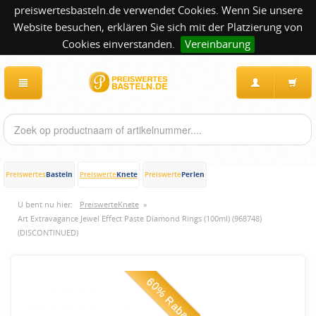
preiswertesbasteln.de verwendet Cookies. Wenn Sie unsere
Website besuchen, erklären Sie sich mit der Platzierung von
Cookies einverstanden.
Vereinbarung
Basteln
Knete
Perlen
Preiswertes
Preiswerte
Preiswerte
U bent nu hier:
PreiswerteKnete
»
Art Extravagance Jewel Effect Paste Diamond Rings (100ml) (968748)
(DISCONTINUED)
60% Rabatt