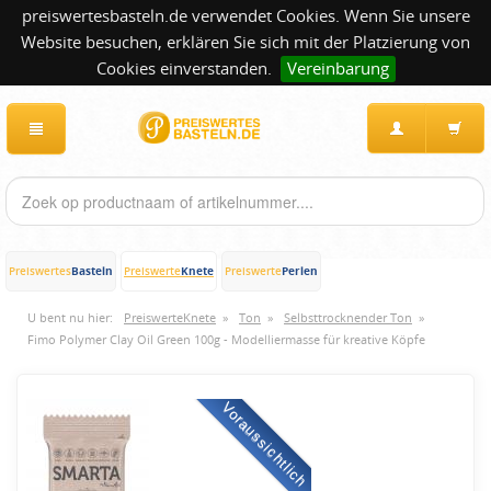
preiswertesbasteln.de verwendet Cookies. Wenn Sie unsere
Website besuchen, erklären Sie sich mit der Platzierung von
Cookies einverstanden.
Vereinbarung
Basteln
Knete
Perlen
Preiswertes
Preiswerte
Preiswerte
U bent nu hier:
PreiswerteKnete
»
Ton
»
Selbsttrocknender Ton
»
Fimo Polymer Clay Oil Green 100g - Modelliermasse für kreative Köpfe
Voraussichtlich