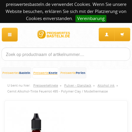
preiswertesbasteln.de verwendet Cookies. Wenn Sie unsere
Website besuchen, erklären Sie sich mit der Platzierung von
Cookies einverstanden.
Vereinbarung
Basteln
Knete
Perlen
Preiswertes
Preiswerte
Preiswerte
U bent nu hier:
PreiswerteKnete
»
Pulver - Glanzlack
»
Alcohol ink
»
Cernit Alkohol-Tinte Feuerrot 495 - Polymer Clay / Modelliermasse