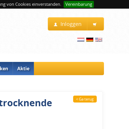
ung von Cookies einverstanden.
Vereinbarung
Inloggen
ken
Aktie
ttrocknende
< Ga terug