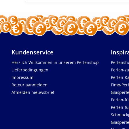
Kundenservice
Inspir
Herzlich Willkommen in unserem Perlenshop
Perlensh
Lieferbedingungen
Perlen-z
Impressum
Perlen-K
Retour aanmelden
Fimo-Per
Afmelden nieuwsbrief
Glasperl
Perlen-fü
Perlen-f
Schmuck
Glasperl