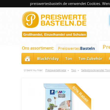
preiswertesbasteln.de verwendet Cookies. Wenn
Pr
Ons assortiment:
Preiswertes
Basteln
BlackFriday
Ton
Ton-Zubehör
U bent nu hier:
PreiswerteKnete
»
Ton
»
Selbsttrocknender Ton
60% Rabatt