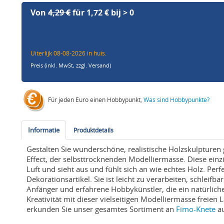
Von
4,29 €
für 1,72 € bij > 0
Uiterlijk 08-08-2026 in huis.
Preis (inkl. MwSt,
zzgl. Versand
)
Für jeden Euro einen Hobbypunkt,
Was sind Hobbypunkte?
Informatie
Produktdetails
Gestalten Sie wunderschöne, realistische Holzskulpture
Effect, der selbsttrocknenden Modelliermasse. Diese ein
Luft und sieht aus und fühlt sich an wie echtes Holz. Perf
Dekorationsartikel. Sie ist leicht zu verarbeiten, schleif
Anfänger und erfahrene Hobbykünstler, die ein natürliche
Kreativität mit dieser vielseitigen Modelliermasse freien 
erkunden Sie unser gesamtes Sortiment an
Fimo-Knete
au