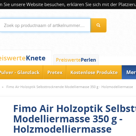
 Sie unsere Website besuchen, erklären Sie sich mit der Platzier
Knete
eiswerte
Preiswerte
Perlen
Mer
Pulver - Glanzlack
Pretex
Kostenlose Produkte
»
Fimo Air Holzoptik Selbsttrocknende Modelliermasse 350 g - Holzmodelliermasse
Fimo Air Holzoptik Selbs
Modelliermasse 350 g -
Holzmodelliermasse