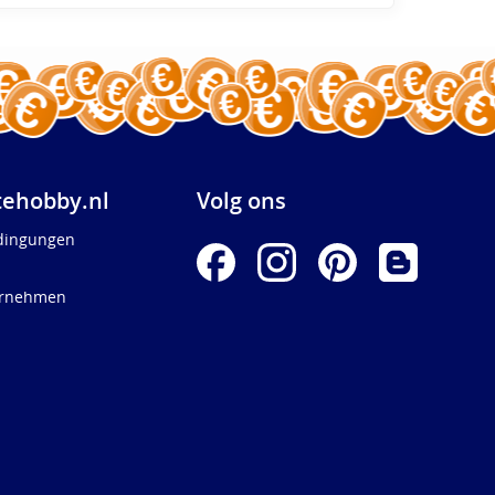
ehobby.nl
Volg ons
dingungen
ernehmen