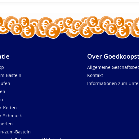
atie
Over Goedkoopst
op
Allgemeine Geschäftsbe
um-Basteln
Kontakt
aufen
Informationen zum Unt
len
en
r-Ketten
ür-Schmuck
perlen
en-zum-Basteln