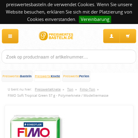
preiswertesbasteln.de verwendet Cookies. Wenn Sie unsere
Website besuchen, erklären Sie sich mit der Platzierung von
Cookies einverstanden.
Vereinbarung
Basteln
Knete
Perlen
Preiswertes
Preiswerte
Preiswerte
U bent nu hier:
PreiswerteKnete
»
Ton
»
Fimo-Ton
»
FIMO Soft Tropical Green 57 g - Polymerknete / Modelliermasse