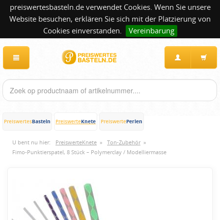
preiswertesbasteln.de verwendet Cookies. Wenn Sie unsere
Website besuchen, erklären Sie sich mit der Platzierung von
Cookies einverstanden.
Vereinbarung
Basteln
Knete
Perlen
Preiswertes
Preiswerte
Preiswerte
U bent nu hier:
PreiswerteKnete
»
Ton-Zubehör
»
Fimo-Punktierspatel, 8 Stück – Polymerclay / Modelliermasse