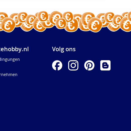
ehobby.nl
Volg ons
dingungen
ernehmen