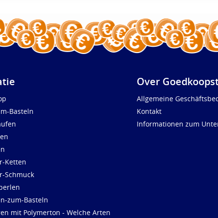
atie
Over Goedkoopst
op
Allgemeine Geschäftsbe
um-Basteln
Kontakt
aufen
Informationen zum Unt
len
en
r-Ketten
ür-Schmuck
perlen
en-zum-Basteln
ren mit Polymerton - Welche Arten