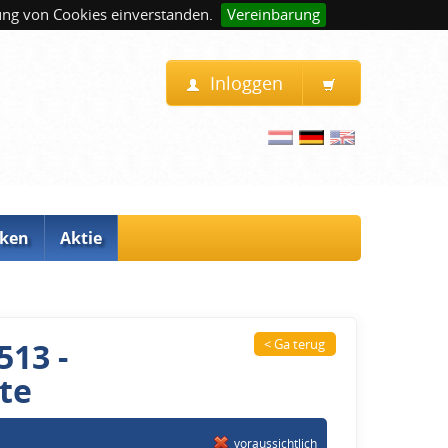
ung von Cookies einverstanden.
Vereinbarung
Inloggen
ken
Aktie
513 -
< Ga terug
te
voraussichtlich