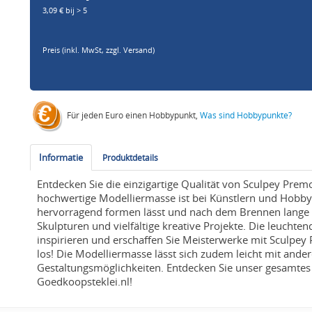
3,09 € bij > 5
Preis (inkl. MwSt,
zzgl. Versand
)
Für jeden Euro einen Hobbypunkt,
Was sind Hobbypunkte?
Informatie
Produktdetails
Entdecken Sie die einzigartige Qualität von Sculpey Pre
hochwertige Modelliermasse ist bei Künstlern und Hobbyb
hervorragend formen lässt und nach dem Brennen lange hä
Skulpturen und vielfältige kreative Projekte. Die leuchten
inspirieren und erschaffen Sie Meisterwerke mit Sculpey P
los! Die Modelliermasse lässt sich zudem leicht mit ande
Gestaltungsmöglichkeiten. Entdecken Sie unser gesamte
Goedkoopsteklei.nl!