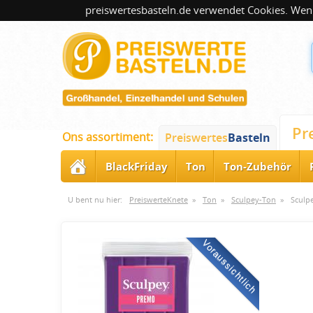
preiswertesbasteln.de verwendet Cookies. Wenn
Pr
Ons assortiment:
Preiswertes
Basteln
BlackFriday
Ton
Ton-Zubehör
U bent nu hier:
PreiswerteKnete
»
Ton
»
Sculpey-Ton
»
Sculp
Voraussichtlich