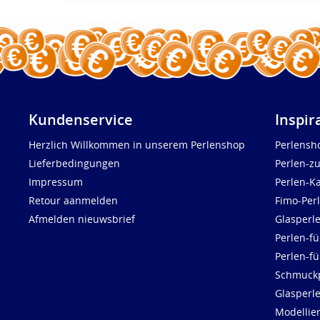
Kundenservice
Inspir
Herzlich Willkommen in unserem Perlenshop
Perlensh
Lieferbedingungen
Perlen-z
Impressum
Perlen-K
Retour aanmelden
Fimo-Per
Afmelden nieuwsbrief
Glasperl
Perlen-fü
Perlen-f
Schmuck
Glasperl
Modellie