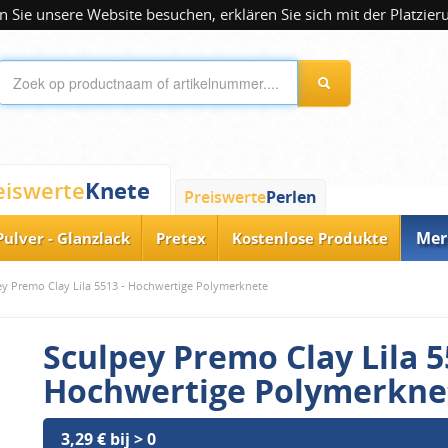
 Sie unsere Website besuchen, erklären Sie sich mit der Platzier
Knete
eiswerte
Preiswerte
Perlen
Mer
Pulver - Glanzlack
Pretex
Kostenlose Produkte
ey Premo Clay Lila 5513 - Hochwertige Polymerknete
Sculpey Premo Clay Lila 5
Hochwertige Polymerkne
3,29 € bij > 0