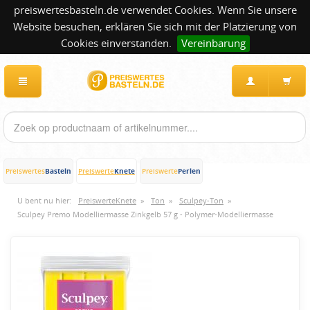
preiswertesbasteln.de verwendet Cookies. Wenn Sie unsere
Website besuchen, erklären Sie sich mit der Platzierung von
Cookies einverstanden.
Vereinbarung
Basteln
Knete
Perlen
Preiswertes
Preiswerte
Preiswerte
U bent nu hier:
PreiswerteKnete
»
Ton
»
Sculpey-Ton
»
Sculpey Premo Modelliermasse Zinkgelb 57 g - Polymer-Modelliermasse