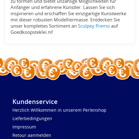
zu formen und bietet unzählige Möglichkeiten für
Anfänger und erfahrene Künstler. Lassen Sie sich
inspirieren und erschaffen Sie einzigartige Kunstwerke
mit dieser robusten Modelliermasse. Entdecken Sie
unser komplettes Sortiment an
Sculpey Premo
auf
Goedkoopsteklei.nl!
Kundenservice
Herzlich Willkommen in unserem Perlenshop
Lieferbedingungen
Impressum
Retour aanmelden