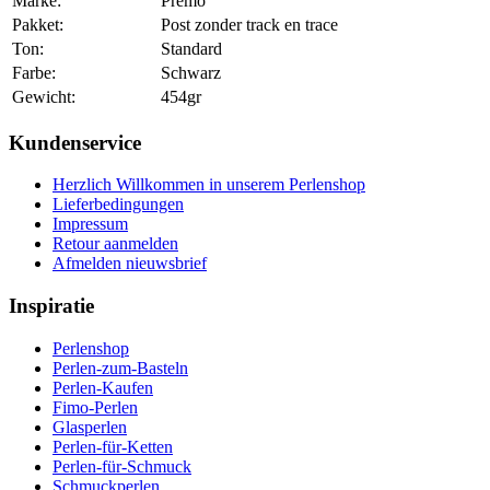
Marke:
Premo
Pakket:
Post zonder track en trace
Ton:
Standard
Farbe:
Schwarz
Gewicht:
454gr
Kundenservice
Herzlich Willkommen in unserem Perlenshop
Lieferbedingungen
Impressum
Retour aanmelden
Afmelden nieuwsbrief
Inspiratie
Perlenshop
Perlen-zum-Basteln
Perlen-Kaufen
Fimo-Perlen
Glasperlen
Perlen-für-Ketten
Perlen-für-Schmuck
Schmuckperlen