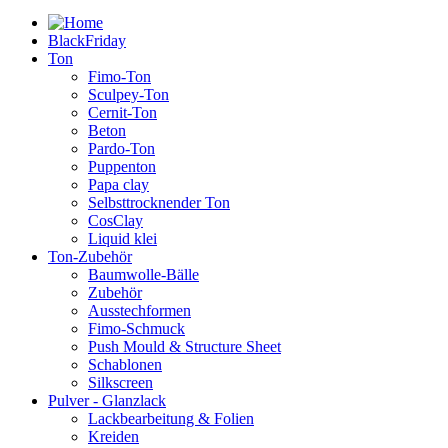
BlackFriday
Ton
Fimo-Ton
Sculpey-Ton
Cernit-Ton
Beton
Pardo-Ton
Puppenton
Papa clay
Selbsttrocknender Ton
CosClay
Liquid klei
Ton-Zubehör
Baumwolle-Bälle
Zubehör
Ausstechformen
Fimo-Schmuck
Push Mould & Structure Sheet
Schablonen
Silkscreen
Pulver - Glanzlack
Lackbearbeitung & Folien
Kreiden