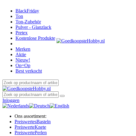
BlackFriday
Ton
Ton-Zubehör
Pulver - Glanzlack
Pretex
Kostenlose Produkte
Merken
Aktie
Nieuw!
Op=Op
Best verkocht
Inloggen
Ons assortiment:
Preiswertes
Basteln
Preiswerte
Knete
Preiswerte
Perlen