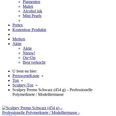
Pigmenten
Malen
Alcohol ink
Mini Pearls
Pretex
Kostenlose Produkte
Merken
Aktie
Aktie
Nieuw!
Op=Op
Best verkocht
U bent nu hier:
PreiswerteKnete
»
Ton
»
Sculpey-Ton
»
Sculpey Premo Schwarz (454 g) – Professionelle
Polymerknete / Modelliermasse