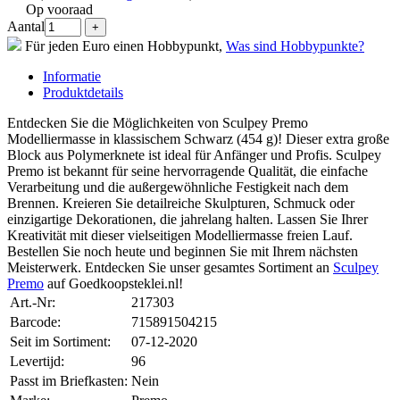
Op vooraad
Aantal
Für jeden Euro einen Hobbypunkt,
Was sind Hobbypunkte?
Informatie
Produktdetails
Entdecken Sie die Möglichkeiten von Sculpey Premo
Modelliermasse in klassischem Schwarz (454 g)! Dieser extra große
Block aus Polymerknete ist ideal für Anfänger und Profis. Sculpey
Premo ist bekannt für seine hervorragende Qualität, die einfache
Verarbeitung und die außergewöhnliche Festigkeit nach dem
Brennen. Kreieren Sie detailreiche Skulpturen, Schmuck oder
einzigartige Dekorationen, die jahrelang halten. Lassen Sie Ihrer
Kreativität mit dieser vielseitigen Modelliermasse freien Lauf.
Bestellen Sie noch heute und beginnen Sie mit Ihrem nächsten
Meisterwerk. Entdecken Sie unser gesamtes Sortiment an
Sculpey
Premo
auf Goedkoopsteklei.nl!
Art.-Nr:
217303
Barcode:
715891504215
Seit im Sortiment:
07-12-2020
Levertijd:
96
Passt im Briefkasten:
Nein