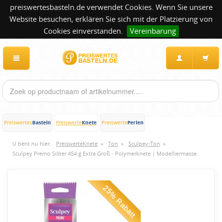
preiswertesbasteln.de verwendet Cookies. Wenn Sie unsere
Website besuchen, erklären Sie sich mit der Platzierung von
Cookies einverstanden.
Vereinbarung
Basteln
Knete
Perlen
Preiswertes
Preiswerte
Preiswerte
U bent nu hier:
PreiswerteKnete
»
Ton
»
Sculpey-Ton
»
Sculpey Premo Silber 454 g Extra Groß - Polymerknete | Modelliermasse
25% Rabatt