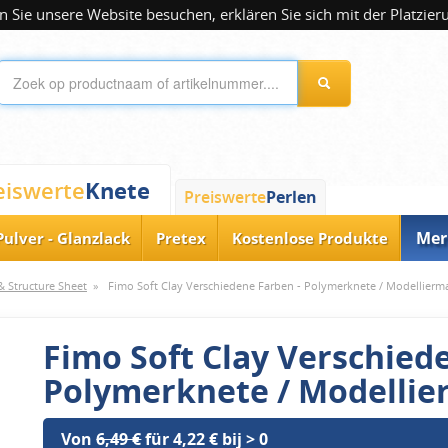
 Sie unsere Website besuchen, erklären Sie sich mit der Platzier
Knete
eiswerte
Preiswerte
Perlen
Mer
Pulver - Glanzlack
Pretex
Kostenlose Produkte
 Structure Sheet
»
Fimo Soft Clay Verschiedene Farben - Polymerknete / Modellierm
Fimo Soft Clay Verschied
Polymerknete / Modellie
Von
6,49 €
für 4,22 € bij > 0