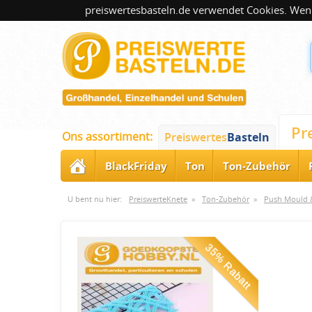
preiswertesbasteln.de verwendet Cookies. Wenn
Pr
Ons assortiment:
Preiswertes
Basteln
BlackFriday
Ton
Ton-Zubehör
U bent nu hier:
PreiswerteKnete
»
Ton-Zubehör
»
Push Mould &
35% Rabatt