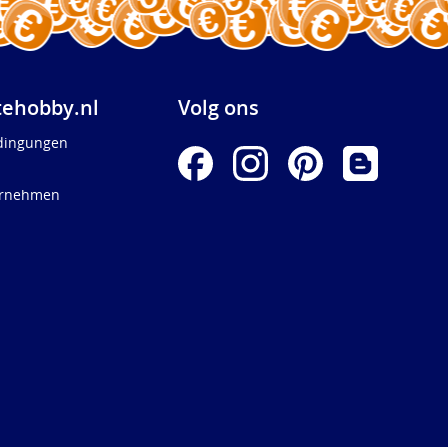
ehobby.nl
Volg ons
dingungen
ernehmen