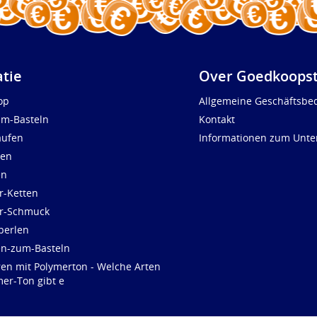
atie
Over Goedkoopst
op
Allgemeine Geschäftsbe
um-Basteln
Kontakt
aufen
Informationen zum Unt
len
en
r-Ketten
ür-Schmuck
perlen
en-zum-Basteln
ren mit Polymerton - Welche Arten
er-Ton gibt e