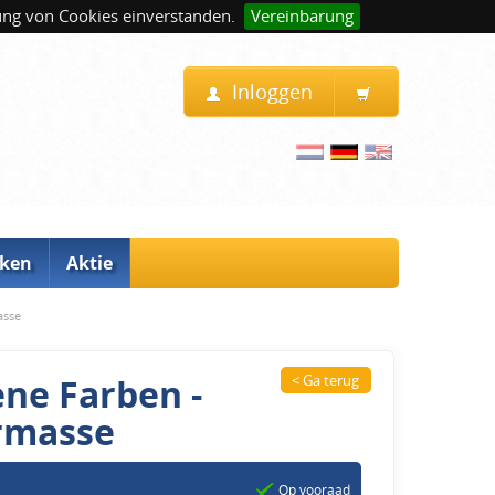
ung von Cookies einverstanden.
Vereinbarung
Inloggen
ken
Aktie
asse
ene Farben -
< Ga terug
rmasse
Op vooraad