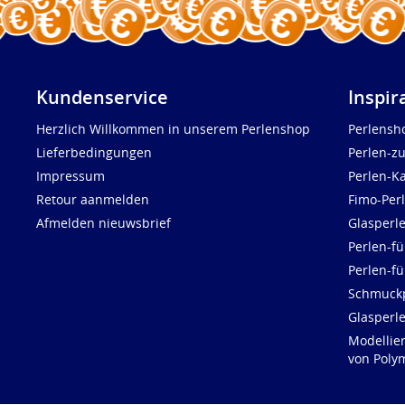
Kundenservice
Inspir
Herzlich Willkommen in unserem Perlenshop
Perlensh
Lieferbedingungen
Perlen-z
Impressum
Perlen-K
Retour aanmelden
Fimo-Per
Afmelden nieuwsbrief
Glasperl
Perlen-fü
Perlen-f
Schmuck
Glasperl
Modellie
von Polym