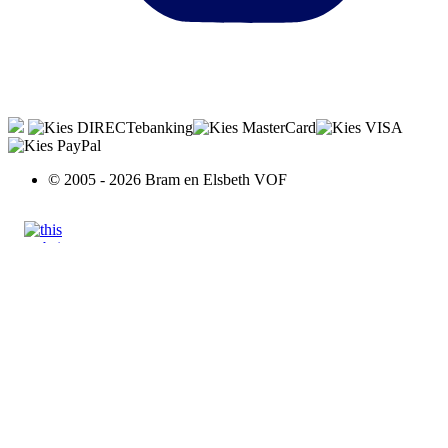
© 2005 - 2026 Bram en Elsbeth VOF
Aantal verkeerd opgegeven!
U heeft niet genoeg punten.
Er zijn nog
artikel(en) op voorraad!
Toegevoegd aan de winkelwagen.
lees meer