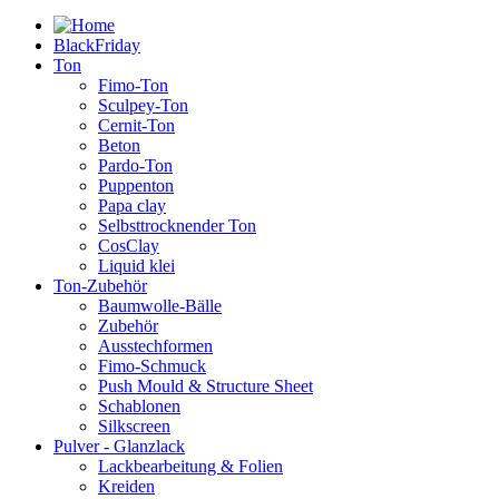
BlackFriday
Ton
Fimo-Ton
Sculpey-Ton
Cernit-Ton
Beton
Pardo-Ton
Puppenton
Papa clay
Selbsttrocknender Ton
CosClay
Liquid klei
Ton-Zubehör
Baumwolle-Bälle
Zubehör
Ausstechformen
Fimo-Schmuck
Push Mould & Structure Sheet
Schablonen
Silkscreen
Pulver - Glanzlack
Lackbearbeitung & Folien
Kreiden