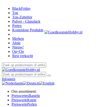
BlackFriday
Ton
Ton-Zubehör
Pulver - Glanzlack
Pretex
Kostenlose Produkte
Merken
Aktie
Nieuw!
Op=Op
Best verkocht
Inloggen
Ons assortiment:
Preiswertes
Basteln
Preiswerte
Knete
Preiswerte
Perlen