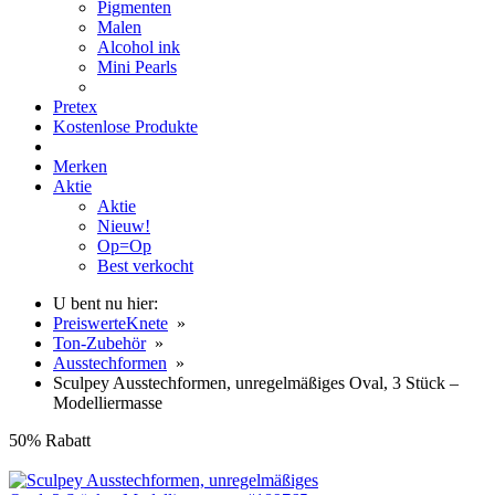
Pigmenten
Malen
Alcohol ink
Mini Pearls
Pretex
Kostenlose Produkte
Merken
Aktie
Aktie
Nieuw!
Op=Op
Best verkocht
U bent nu hier:
PreiswerteKnete
»
Ton-Zubehör
»
Ausstechformen
»
Sculpey Ausstechformen, unregelmäßiges Oval, 3 Stück –
Modelliermasse
50% Rabatt