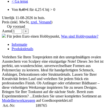
< Ga terug
Von
8,49 €
für 4,25 € bij > 0
Uiterlijk 11-08-2026 in huis.
Preis (inkl. MwSt,
zzgl. Versand
)
Op vooraad
Aantal
Für jeden Euro einen Hobbypunkt,
Was sind Hobbypunkte?
Informatie
Produktdetails
Verleihen Sie Ihren Tonprojekten mit den unregelmäßigen ovalen
Ausstechern von Sculpey eine einzigartige Note! Dieses 3er-Set ist
perfekt, um wunderschöne, unverwechselbare Formen aus
Polymerclay zu kreieren. Ideal für handgefertigten Schmuck,
Anhänger, Dekorationen oder Strukturdetails. Lassen Sie Ihrer
Kreativität freien Lauf und verleihen Sie jedem Stück ein
professionelles Finish. Ob Anfänger oder erfahrener Bildhauer –
diese vielseitigen Werkzeuge inspirieren Sie zu neuen Designs.
Bringen Sie Ihre Tonkunst auf die nächste Stufe. Bereit zum
Experimentieren? ...Entdecken Sie unser komplettes Sortiment an
Modellierwerkzeugen
auf Goedkoopsteklei.nl!
Art.-Nr:
189765