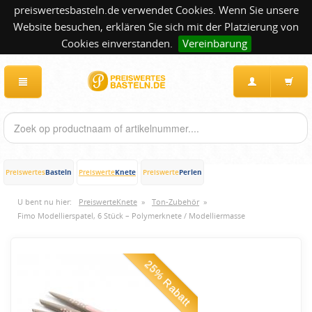
preiswertesbasteln.de verwendet Cookies. Wenn Sie unsere
Website besuchen, erklären Sie sich mit der Platzierung von
Cookies einverstanden.
Vereinbarung
Basteln
Knete
Perlen
Preiswertes
Preiswerte
Preiswerte
U bent nu hier:
PreiswerteKnete
»
Ton-Zubehör
»
Fimo Modellierspatel, 6 Stück – Polymerknete / Modelliermasse
25% Rabatt