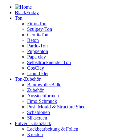
BlackFriday
Ton
Fimo-Ton
Sculpey-Ton
Cernit-Ton
Beton
Pardo-Ton
Puppenton
Papa clay
Selbsttrocknender Ton
CosClay
Liquid klei
Ton-Zubehör
Baumwolle-Bälle
Zubehör
Ausstechformen
Fimo-Schmuck
Push Mould & Structure Sheet
Schablonen
Silkscreen
Pulver - Glanzlack
Lackbearbeitung & Folien
Kreiden