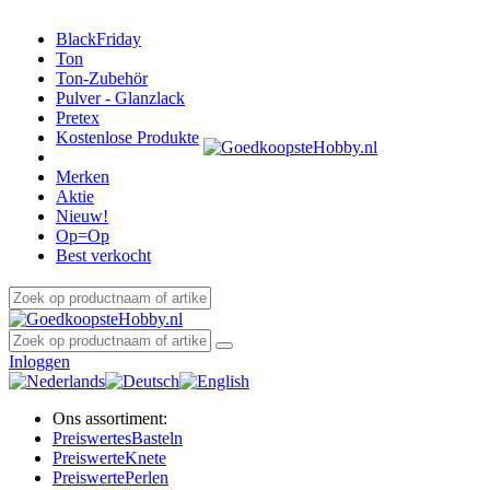
BlackFriday
Ton
Ton-Zubehör
Pulver - Glanzlack
Pretex
Kostenlose Produkte
Merken
Aktie
Nieuw!
Op=Op
Best verkocht
Inloggen
Ons assortiment:
Preiswertes
Basteln
Preiswerte
Knete
Preiswerte
Perlen