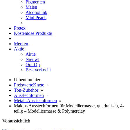
Pigmenten
Malen
Alcohol ink
Mini Pearls
Pretex
Kostenlose Produkte
Merken
Aktie
Aktie
Nieuw!
Op=Op
Best verkocht
U bent nu hier:
PreiswerteKnete
»
Ton-Zubehör
»
Ausstechformen
»
Metall-Ausstechformen
»
Makins Ausstechformen für Modelliermasse, quadratisch, 4-
teilig – Modelliermasse & Polymerclay
Voraussichtlich