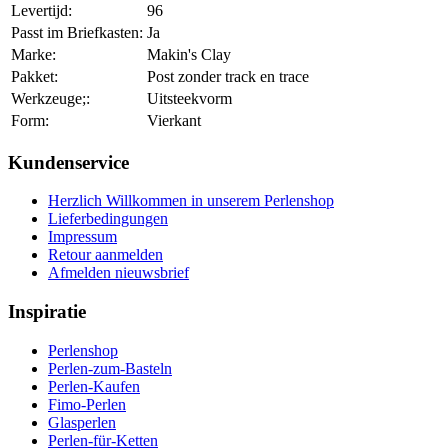
Levertijd:
96
Passt im Briefkasten:
Ja
Marke:
Makin's Clay
Pakket:
Post zonder track en trace
Werkzeuge;:
Uitsteekvorm
Form:
Vierkant
Kundenservice
Herzlich Willkommen in unserem Perlenshop
Lieferbedingungen
Impressum
Retour aanmelden
Afmelden nieuwsbrief
Inspiratie
Perlenshop
Perlen-zum-Basteln
Perlen-Kaufen
Fimo-Perlen
Glasperlen
Perlen-für-Ketten