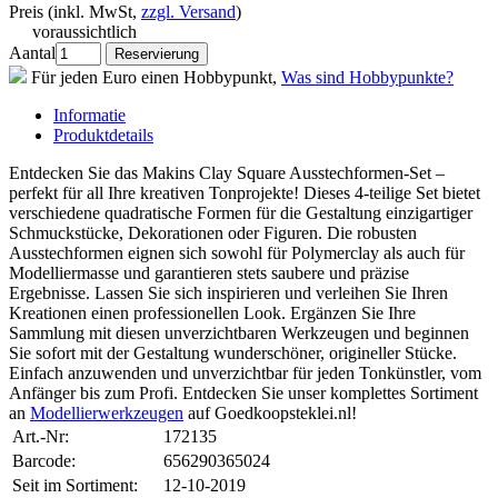
Preis (inkl. MwSt,
zzgl. Versand
)
voraussichtlich
Aantal
Für jeden Euro einen Hobbypunkt,
Was sind Hobbypunkte?
Informatie
Produktdetails
Entdecken Sie das Makins Clay Square Ausstechformen-Set –
perfekt für all Ihre kreativen Tonprojekte! Dieses 4-teilige Set bietet
verschiedene quadratische Formen für die Gestaltung einzigartiger
Schmuckstücke, Dekorationen oder Figuren. Die robusten
Ausstechformen eignen sich sowohl für Polymerclay als auch für
Modelliermasse und garantieren stets saubere und präzise
Ergebnisse. Lassen Sie sich inspirieren und verleihen Sie Ihren
Kreationen einen professionellen Look. Ergänzen Sie Ihre
Sammlung mit diesen unverzichtbaren Werkzeugen und beginnen
Sie sofort mit der Gestaltung wunderschöner, origineller Stücke.
Einfach anzuwenden und unverzichtbar für jeden Tonkünstler, vom
Anfänger bis zum Profi. Entdecken Sie unser komplettes Sortiment
an
Modellierwerkzeugen
auf Goedkoopsteklei.nl!
Art.-Nr:
172135
Barcode:
656290365024
Seit im Sortiment:
12-10-2019