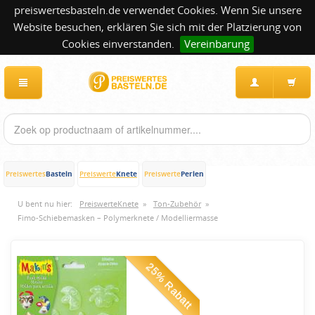
preiswertesbasteln.de verwendet Cookies. Wenn Sie unsere
Website besuchen, erklären Sie sich mit der Platzierung von
Cookies einverstanden.
Vereinbarung
Basteln
Knete
Perlen
Preiswertes
Preiswerte
Preiswerte
U bent nu hier:
PreiswerteKnete
»
Ton-Zubehör
»
Fimo-Schiebemasken – Polymerknete / Modelliermasse
25% Rabatt