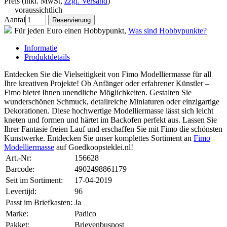
Preis (inkl. MwSt,
zzgl. Versand
)
voraussichtlich
Aantal
Für jeden Euro einen Hobbypunkt,
Was sind Hobbypunkte?
Informatie
Produktdetails
Entdecken Sie die Vielseitigkeit von Fimo Modelliermasse für all
Ihre kreativen Projekte! Ob Anfänger oder erfahrener Künstler –
Fimo bietet Ihnen unendliche Möglichkeiten. Gestalten Sie
wunderschönen Schmuck, detailreiche Miniaturen oder einzigartige
Dekorationen. Diese hochwertige Modelliermasse lässt sich leicht
kneten und formen und härtet im Backofen perfekt aus. Lassen Sie
Ihrer Fantasie freien Lauf und erschaffen Sie mit Fimo die schönsten
Kunstwerke. Entdecken Sie unser komplettes Sortiment an
Fimo
Modelliermasse
auf Goedkoopsteklei.nl!
Art.-Nr:
156628
Barcode:
4902498861179
Seit im Sortiment:
17-04-2019
Levertijd:
96
Passt im Briefkasten:
Ja
Marke:
Padico
Pakket:
Brievenbuspost