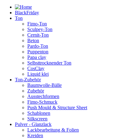
BlackFriday
Ton
Fimo-Ton
Sculpey-Ton
Cernit-Ton
Beton
Pardo-Ton
Puppenton
Papa clay
Selbsttrocknender Ton
CosClay
Liquid klei
Ton-Zubehör
Baumwolle-Bälle
Zubehör
Ausstechformen
Fimo-Schmuck
Push Mould & Structure Sheet
Schablonen
Silkscreen
Pulver - Glanzlack
Lackbearbeitung & Folien
Kreiden