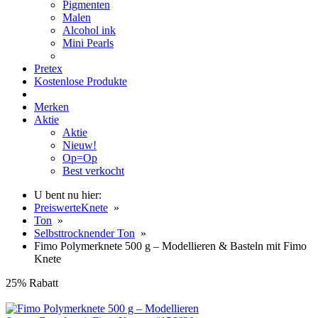
Pigmenten
Malen
Alcohol ink
Mini Pearls
Pretex
Kostenlose Produkte
Merken
Aktie
Aktie
Nieuw!
Op=Op
Best verkocht
U bent nu hier:
PreiswerteKnete
»
Ton
»
Selbsttrocknender Ton
»
Fimo Polymerknete 500 g – Modellieren & Basteln mit Fimo
Knete
25% Rabatt