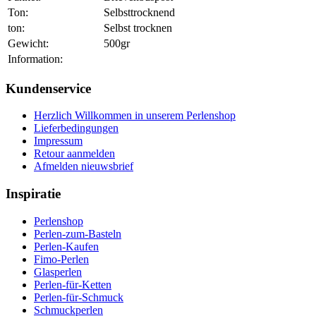
Ton:
Selbsttrocknend
ton:
Selbst trocknen
Gewicht:
500gr
Information:
Kundenservice
Herzlich Willkommen in unserem Perlenshop
Lieferbedingungen
Impressum
Retour aanmelden
Afmelden nieuwsbrief
Inspiratie
Perlenshop
Perlen-zum-Basteln
Perlen-Kaufen
Fimo-Perlen
Glasperlen
Perlen-für-Ketten
Perlen-für-Schmuck
Schmuckperlen