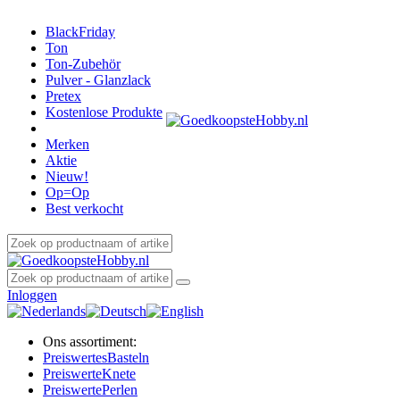
BlackFriday
Ton
Ton-Zubehör
Pulver - Glanzlack
Pretex
Kostenlose Produkte
Merken
Aktie
Nieuw!
Op=Op
Best verkocht
Inloggen
Ons assortiment:
Preiswertes
Basteln
Preiswerte
Knete
Preiswerte
Perlen