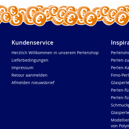
Kundenservice
Inspir
Herzlich Willkommen in unserem Perlenshop
Perlensh
Lieferbedingungen
Perlen-z
Impressum
Perlen-K
Retour aanmelden
Fimo-Per
Afmelden nieuwsbrief
Glasperl
Perlen-fü
Perlen-f
Schmuck
Glasperl
Modellie
von Polym