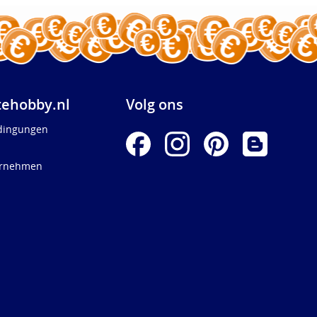
ehobby.nl
Volg ons
dingungen
ernehmen