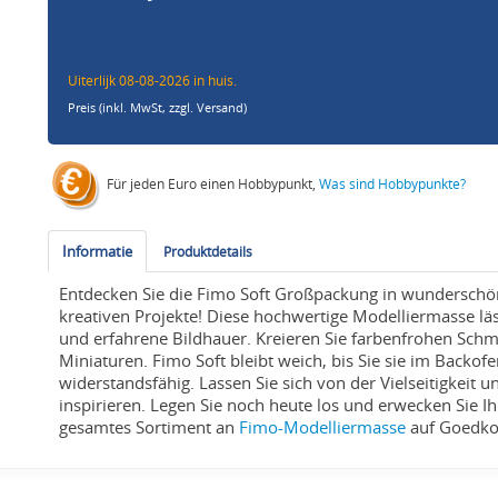
Uiterlijk 08-08-2026 in huis.
Preis (inkl. MwSt,
zzgl. Versand
)
Für jeden Euro einen Hobbypunkt,
Was sind Hobbypunkte?
Informatie
Produktdetails
Entdecken Sie die Fimo Soft Großpackung in wunderschöne
kreativen Projekte! Diese hochwertige Modelliermasse läss
und erfahrene Bildhauer. Kreieren Sie farbenfrohen Schm
Miniaturen. Fimo Soft bleibt weich, bis Sie sie im Backof
widerstandsfähig. Lassen Sie sich von der Vielseitigkeit 
inspirieren. Legen Sie noch heute los und erwecken Sie I
gesamtes Sortiment an
Fimo-Modelliermasse
auf Goedkoo