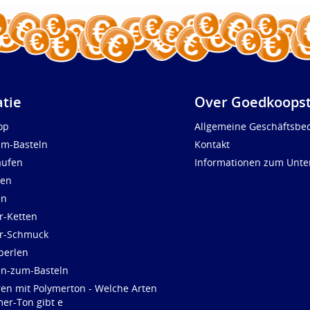
atie
Over Goedkoopst
op
Allgemeine Geschäftsbe
um-Basteln
Kontakt
aufen
Informationen zum Unt
len
en
r-Ketten
ür-Schmuck
perlen
en-zum-Basteln
ren mit Polymerton - Welche Arten
er-Ton gibt e