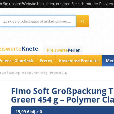
 Sie unsere Website besuchen, erklären Sie sich mit der Platzier
Knete
eiswerte
Preiswerte
Perlen
Mer
Pulver - Glanzlack
Pretex
Kostenlose Produkte
t Großpackung Tropical Green 454 g – Polymer Clay
Fimo Soft Großpackung T
Green 454 g – Polymer Cl
15,99 € bij > 0