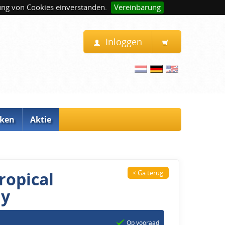
ung von Cookies einverstanden.
Vereinbarung
Inloggen
ken
Aktie
ropical
< Ga terug
ay
Op vooraad