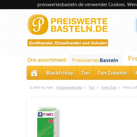
preiswertesbasteln.de verwendet Cookies. Wenn
Pr
Ons assortiment:
Preiswertes
Basteln
BlackFriday
Ton
Ton-Zubehör
U bent nu hier:
PreiswerteKnete
»
Ton
»
Fimo-Ton
»
Fimo Sof