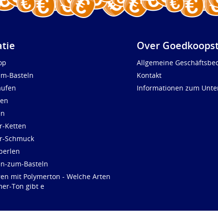
atie
Over Goedkoopst
op
Allgemeine Geschäftsbe
um-Basteln
Kontakt
aufen
Informationen zum Unt
len
en
r-Ketten
ür-Schmuck
perlen
en-zum-Basteln
ren mit Polymerton - Welche Arten
er-Ton gibt e