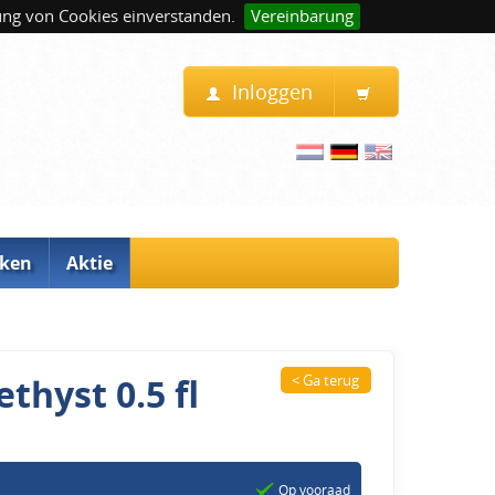
ung von Cookies einverstanden.
Vereinbarung
Inloggen
ken
Aktie
thyst 0.5 fl
< Ga terug
Op vooraad