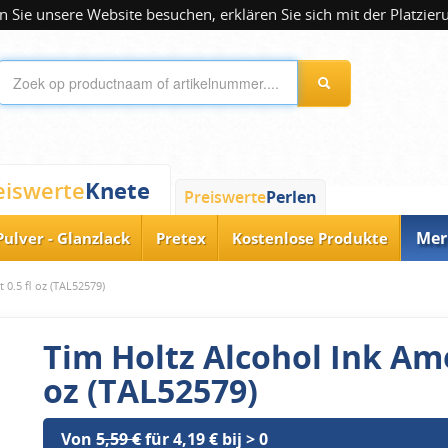
 Sie unsere Website besuchen, erklären Sie sich mit der Platzier
Knete
eiswerte
Preiswerte
Perlen
Mer
Pulver - Glanzlack
Pretex
Kostenlose Produkte
 0.5 fl oz (TAL52579)
Tim Holtz Alcohol Ink Ame
oz (TAL52579)
Von
5,59 €
für 4,19 € bij > 0