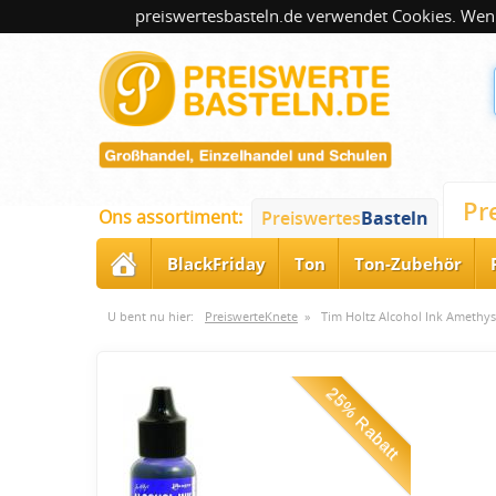
preiswertesbasteln.de verwendet Cookies. Wenn
Pr
Ons assortiment:
Preiswertes
Basteln
BlackFriday
Ton
Ton-Zubehör
U bent nu hier:
PreiswerteKnete
»
Tim Holtz Alcohol Ink Amethyst
25% Rabatt