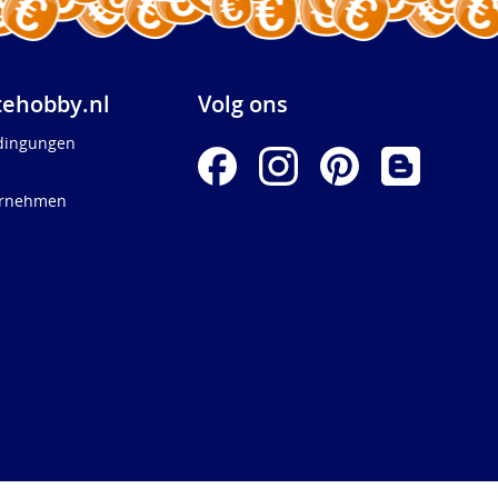
ehobby.nl
Volg ons
dingungen
ernehmen