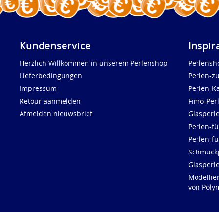
Kundenservice
Inspir
Herzlich Willkommen in unserem Perlenshop
Perlensh
Lieferbedingungen
Perlen-z
Impressum
Perlen-K
Retour aanmelden
Fimo-Per
Afmelden nieuwsbrief
Glasperl
Perlen-fü
Perlen-f
Schmuck
Glasperl
Modellie
von Polym