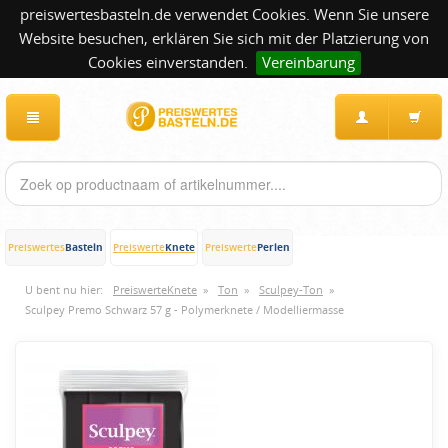
preiswertesbasteln.de verwendet Cookies. Wenn Sie unsere
Website besuchen, erklären Sie sich mit der Platzierung von
Cookies einverstanden.
Vereinbarung
Basteln
Knete
Perlen
Preiswertes
Preiswerte
Preiswerte
U bent nu hier:
PreiswerteKnete
»
Ton
»
Sculpey-Ton
»
Sculpey Premo Schwarz 57 g - Polymerknete / Modelliermasse