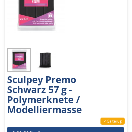
Sculpey Premo
Schwarz 57 g -
Polymerknete /
Modelliermasse
< Ga terug