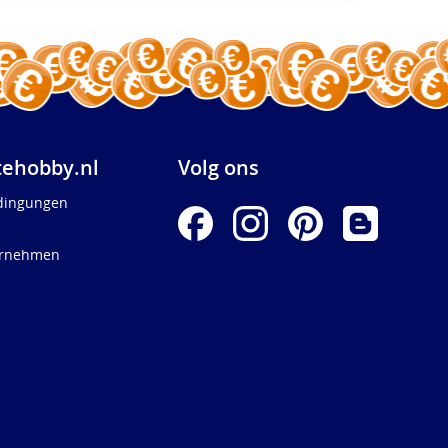
ehobby.nl
Volg ons
dingungen
ernehmen