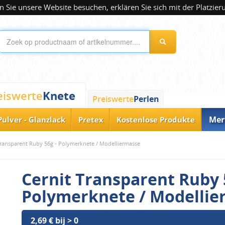
 Sie unsere Website besuchen, erklären Sie sich mit der Platzier
Knete
eiswerte
Preiswerte
Perlen
Mer
Pulver - Glanzlack
Pretex
Kostenlose Produkte
Transparent Ruby 56g - Polymerknete / Modelliermasse
Cernit Transparent Ruby 
Polymerknete / Modellie
2,69 € bij > 0