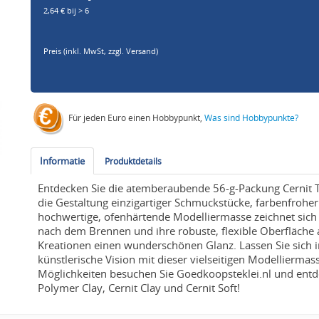
2,64 € bij > 6
Preis (inkl. MwSt,
zzgl. Versand
)
Für jeden Euro einen Hobbypunkt,
Was sind Hobbypunkte?
Informatie
Produktdetails
Entdecken Sie die atemberaubende 56-g-Packung Cernit T
die Gestaltung einzigartiger Schmuckstücke, farbenfroher
hochwertige, ofenhärtende Modelliermasse zeichnet sic
nach dem Brennen und ihre robuste, flexible Oberfläche au
Kreationen einen wunderschönen Glanz. Lassen Sie sich i
künstlerische Vision mit dieser vielseitigen Modellierma
Möglichkeiten besuchen Sie Goedkoopsteklei.nl und entd
Polymer Clay, Cernit Clay und Cernit Soft!