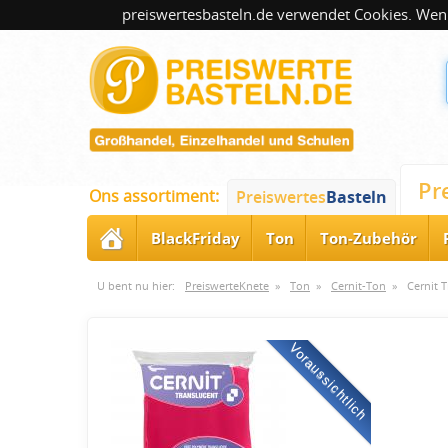
preiswertesbasteln.de verwendet Cookies. Wenn
Pr
Ons assortiment:
Preiswertes
Basteln
BlackFriday
Ton
Ton-Zubehör
U bent nu hier:
PreiswerteKnete
»
Ton
»
Cernit-Ton
»
Cernit 
Voraussichtlich