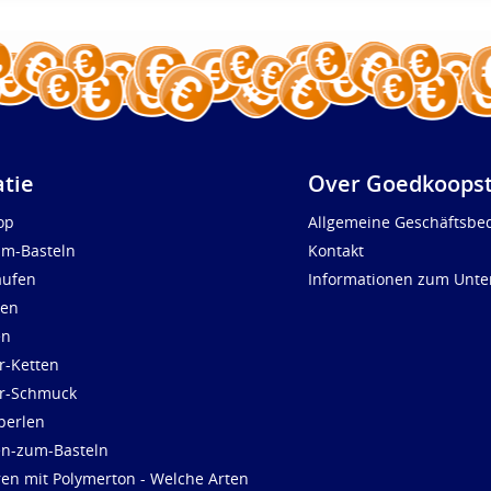
atie
Over Goedkoopst
op
Allgemeine Geschäftsbe
um-Basteln
Kontakt
aufen
Informationen zum Unt
len
en
r-Ketten
ür-Schmuck
perlen
en-zum-Basteln
ren mit Polymerton - Welche Arten