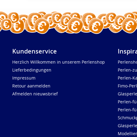
Kundenservice
Inspir
Herzlich Willkommen in unserem Perlenshop
Perlensh
Lieferbedingungen
Perlen-z
Impressum
Perlen-K
Retour aanmelden
Fimo-Per
Afmelden nieuwsbrief
Glasperl
Perlen-fü
Perlen-f
Schmuck
Glasperl
Modellie