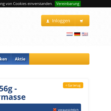
ung von Cookies einverstanden.
Vereinbarung
Inloggen
ken
Aktie
56g -
< Ga terug
rmasse
voraussichtlich