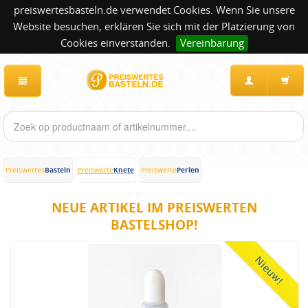
preiswertesbasteln.de verwendet Cookies. Wenn Sie unsere
Website besuchen, erklären Sie sich mit der Platzierung von
Cookies einverstanden.
Vereinbarung
Basteln
Knete
Perlen
Preiswertes
Preiswerte
Preiswerte
NEUE ARTIKEL IM PREISWERTEN
BASTELSHOP!
Nieuw!