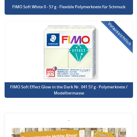
FIMO Soft White 0 - 57 g - Flexible Polymerknete für Schmuck
Voraussichtlich
FIMO Soft Effect Glow in the Dark Nr. 041 57 g - Polymerknete /
Modelliermasse