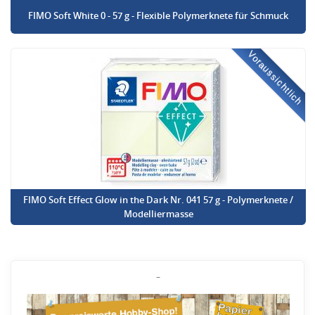
FIMO Soft White 0 - 57 g - Flexible Polymerknete für Schmuck
Voraussichtlich
FIMO Soft Effect Glow in the Dark Nr. 041 57 g - Polymerknete /
Modelliermasse