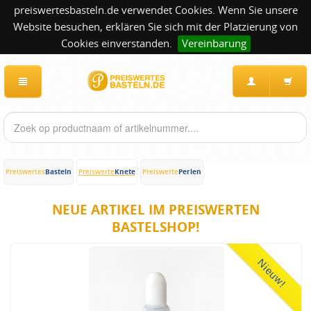
preiswertesbasteln.de verwendet Cookies. Wenn Sie unsere
Website besuchen, erklären Sie sich mit der Platzierung von
Cookies einverstanden.
Vereinbarung
Basteln
Knete
Perlen
Preiswertes
Preiswerte
Preiswerte
NEUE ARTIKEL IM PREISWERTEN
BASTELSHOP!
Nieuw!